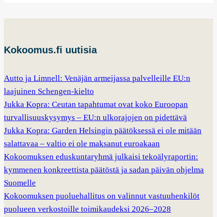
Kokoomus.fi uutisia
Autto ja Limnell: Venäjän armeijassa palvelleille EU:n
laajuinen Schengen-kielto
Jukka Kopra: Ceutan tapahtumat ovat koko Euroopan
turvallisuuskysymys – EU:n ulkorajojen on pidettävä
Jukka Kopra: Garden Helsingin päätöksessä ei ole mitään
salattavaa – valtio ei ole maksanut euroakaan
Kokoomuksen eduskuntaryhmä julkaisi tekoälyraportin:
kymmenen konkreettista päätöstä ja sadan päivän ohjelma
Suomelle
Kokoomuksen puoluehallitus on valinnut vastuuhenkilöt
puolueen verkostoille toimikaudeksi 2026–2028