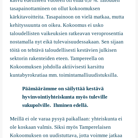
kasvu edelliseen vuoteen oli enää 0,6 %. Talouden
tasapainottaminen on ollut kokoomuksen
kärkitavoitteita. Tasapainoon on vielä matkaa, mutta
kehityssuunta on oikea. Kokoomus ei usko
taloudellisten vaikeuksien ratkeavan veroprosenttia
nostamalla nyt eikä tulevaisuudessakaan. Sen sijaan
töitä on tehtävä taloudellisesti kestävien julkisen
sektorin rakenteiden eteen. Tampereella on
Kokoomuksen johdolla aktiivisesti karsittu
kuntabyrokratiaa mm. toimintamalliuudistuksilla.
Päämäärämme on säilyttää kestävä
hyvinvointiyhteiskunta myös tuleville
sukupolville. Ihminen edellä.
Meillä ei ole varaa pysyä paikallaan: yhteiskunta ei
ole koskaan valmis. Siksi myös Tamperelaisen
Kokoomuksen on uudistuttava, jotta voimme jatkaa