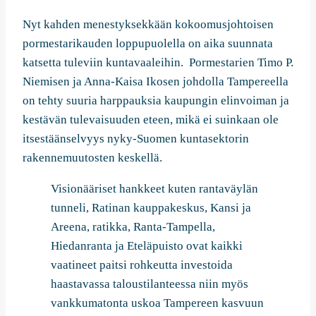
Nyt kahden menestyksekkään kokoomusjohtoisen
pormestarikauden loppupuolella on aika suunnata
katsetta tuleviin kuntavaaleihin. Pormestarien Timo P.
Niemisen ja Anna-Kaisa Ikosen johdolla Tampereella
on tehty suuria harppauksia kaupungin elinvoiman ja
kestävän tulevaisuuden eteen, mikä ei suinkaan ole
itsestäänselvyys nyky-Suomen kuntasektorin
rakennemuutosten keskellä.
Visionääriset hankkeet kuten rantaväylän
tunneli, Ratinan kauppakeskus, Kansi ja
Areena, ratikka, Ranta-Tampella,
Hiedanranta ja Eteläpuisto ovat kaikki
vaatineet paitsi rohkeutta investoida
haastavassa taloustilanteessa niin myös
vankkumatonta uskoa Tampereen kasvuun