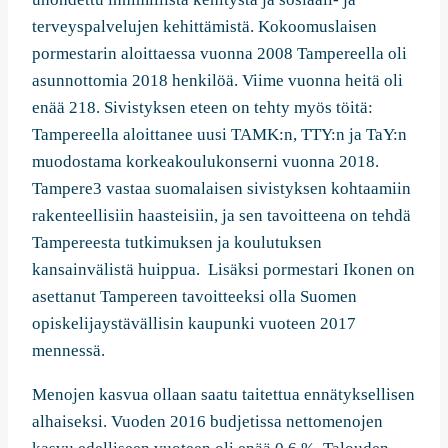
terveyspalvelujen kehittämistä. Kokoomuslaisen
pormestarin aloittaessa vuonna 2008 Tampereella oli
asunnottomia 2018 henkilöä. Viime vuonna heitä oli
enää 218. Sivistyksen eteen on tehty myös töitä:
Tampereella aloittanee uusi TAMK:n, TTY:n ja TaY:n
muodostama korkeakoulukonserni vuonna 2018.
Tampere3 vastaa suomalaisen sivistyksen kohtaamiin
rakenteellisiin haasteisiin, ja sen tavoitteena on tehdä
Tampereesta tutkimuksen ja koulutuksen
kansainvälistä huippua. Lisäksi pormestari Ikonen on
asettanut Tampereen tavoitteeksi olla Suomen
opiskelijaystävällisin kaupunki vuoteen 2017
mennessä.
Menojen kasvua ollaan saatu taitettua ennätyksellisen
alhaiseksi. Vuoden 2016 budjetissa nettomenojen