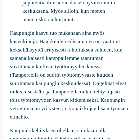
ja potentiaaliin suomalaisen hyvinvoinnin
keskuksena. Myös silloin, kun monen
muun usko on horjunut.
Kaupungin kasvu tuo mukanaan aina myös
kasvukipuja. Hankkeiden edistäminen on vaatinut
kekseliäisyyttä erityisesti rahoituksen suhteen, kun
samanaikaisesti kamppailemme taantuman
siivittämän korkean työttömyyden kanssa
(Tampereella on suurin työttömyysaste kuuden
suurimman kaupungin keskuudessa). Ongelmat eivät
ratkea itsestään, ja Tampereella onkin tehty lujasti
töitä työttömyyden kasvun kitkemiseksi. Kaupungin
vetovoima on yritysten ja työpaikkojen lisääntymisen
elinehto.
Kaupunkikehityksen ohella ei suinkaan olla
unohdettu inhimillistä kehitystä ja sosiaali- ja