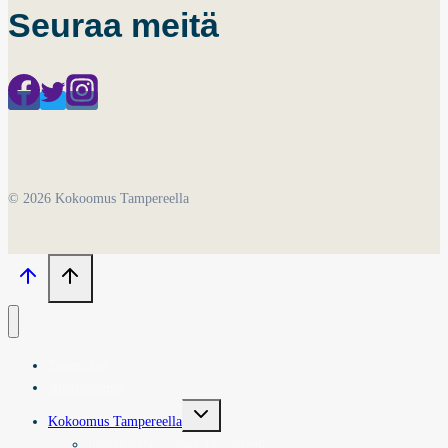
Seuraa meitä
© 2026 Kokoomus Tampereella
Tervetuloa
Ajankohtaista
Toggle
Kokoomus Tampereella
child
menu
Paikallisyhdistykset Tampereella