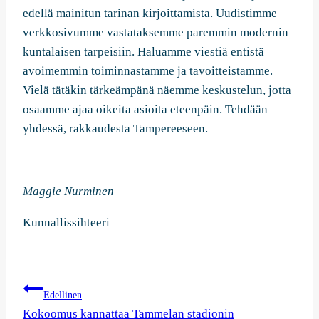
edellä mainitun tarinan kirjoittamista. Uudistimme
verkkosivumme vastataksemme paremmin modernin
kuntalaisen tarpeisiin. Haluamme viestiä entistä
avoimemmin toiminnastamme ja tavoitteistamme.
Vielä tätäkin tärkeämpänä näemme keskustelun, jotta
osaamme ajaa oikeita asioita eteenpäin. Tehdään
yhdessä, rakkaudesta Tampereeseen.
Maggie Nurminen
Kunnallissihteeri
Artikkelien
Edellinen
Kokoomus kannattaa Tammelan stadionin