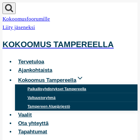
Siirry
sisältöön
Kokoomusfoorumille
Liity jäseneksi
KOKOOMUS TAMPEREELLA
Tervetuloa
Ajankohtaista
Kokoomus Tampereella
Paikallisyhdistykset Tampereella
Valtuustoryhmä
Tampereen Aluejärjestö
Vaalit
Ota yhteyttä
Tapahtumat