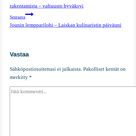
selaus
rakentamista – valtuusto hyväksyi
Seuraava
Jounin lempparilohi – Laiskan kulinaristin päiväuni
Vastaa
Sähköpostiosoitettasi ei julkaista.
Pakolliset kentät on
merkitty
*