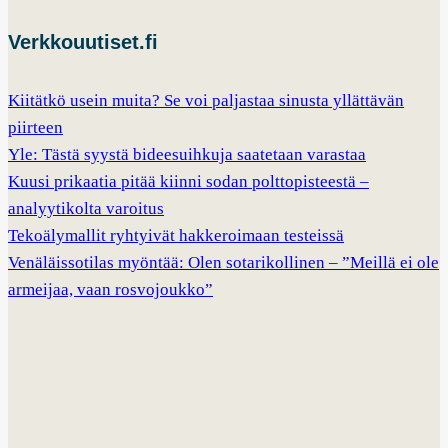
Verkkouutiset.fi
Kiitätkö usein muita? Se voi paljastaa sinusta yllättävän
piirteen
Yle: Tästä syystä bideesuihkuja saatetaan varastaa
Kuusi prikaatia pitää kiinni sodan polttopisteestä –
analyytikolta varoitus
Tekoälymallit ryhtyivät hakkeroimaan testeissä
Venäläissotilas myöntää: Olen sotarikollinen – ”Meillä ei ole
armeijaa, vaan rosvojoukko”