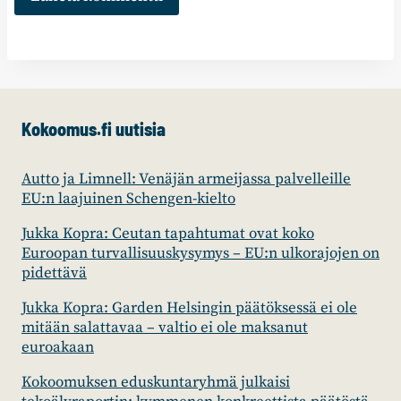
Kokoomus.fi uutisia
Autto ja Limnell: Venäjän armeijassa palvelleille
EU:n laajuinen Schengen-kielto
Jukka Kopra: Ceutan tapahtumat ovat koko
Euroopan turvallisuuskysymys – EU:n ulkorajojen on
pidettävä
Jukka Kopra: Garden Helsingin päätöksessä ei ole
mitään salattavaa – valtio ei ole maksanut
euroakaan
Kokoomuksen eduskuntaryhmä julkaisi