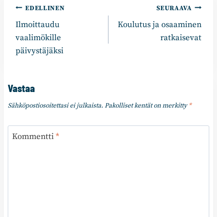
Artikkelien
EDELLINEN
SEURAAVA
Ilmoittaudu
Koulutus ja osaaminen
selaus
vaalimökille
ratkaisevat
päivystäjäksi
Vastaa
Sähköpostiosoitettasi ei julkaista.
Pakolliset kentät on merkitty
*
Kommentti
*