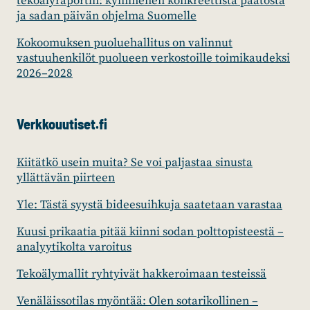
tekoälyraportin: kymmenen konkreettista päätöstä
ja sadan päivän ohjelma Suomelle
Kokoomuksen puoluehallitus on valinnut
vastuuhenkilöt puolueen verkostoille toimikaudeksi
2026–2028
Verkkouutiset.fi
Kiitätkö usein muita? Se voi paljastaa sinusta
yllättävän piirteen
Yle: Tästä syystä bideesuihkuja saatetaan varastaa
Kuusi prikaatia pitää kiinni sodan polttopisteestä –
analyytikolta varoitus
Tekoälymallit ryhtyivät hakkeroimaan testeissä
Venäläissotilas myöntää: Olen sotarikollinen –