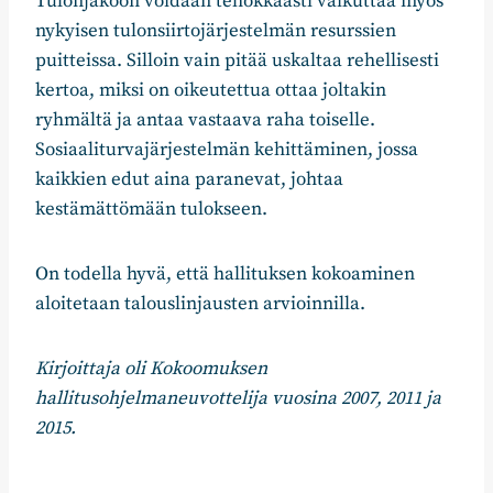
Tulonjakoon voidaan tehokkaasti vaikuttaa myös
nykyisen tulonsiirtojärjestelmän resurssien
puitteissa. Silloin vain pitää uskaltaa rehellisesti
kertoa, miksi on oikeutettua ottaa joltakin
ryhmältä ja antaa vastaava raha toiselle.
Sosiaaliturvajärjestelmän kehittäminen, jossa
kaikkien edut aina paranevat, johtaa
kestämättömään tulokseen.
On todella hyvä, että hallituksen kokoaminen
aloitetaan talouslinjausten arvioinnilla.
Kirjoittaja oli Kokoomuksen
hallitusohjelmaneuvottelija vuosina 2007, 2011 ja
2015.