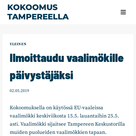
Siirry
KOKOOMUS
sisältöön
TAMPEREELLA
YLEINEN
Ilmoittaudu vaalimökille
päivystäjäksi
02.05.2019
Kokoomuksella on käytössä EU-vaaleissa
vaalimökki keskiviikosta 15.5. lauantaihin 25.5.
asti. Vaalimökki sijaitsee Tampereen Keskustorilla
muiden puolueiden vaalimökkien tapaan.