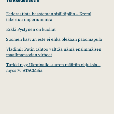
Federaatiota haastetaan sisältäpäin – Kreml
takertuu imperiumiinsa
Erkki Pystynen on kuollut
Suomen kasvun este ei ehkä olekaan pääomapula
Vladimir Putin tahtoo välttää nämä ensimmäisen
maailmansodan virheet
Turkki myy Ukrainalle suuren määrän ohjuksia –
myös 70 ATACMSia