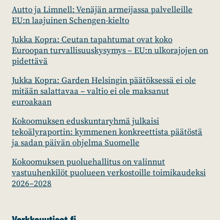
Autto ja Limnell: Venäjän armeijassa palvelleille
EU:n laajuinen Schengen-kielto
Jukka Kopra: Ceutan tapahtumat ovat koko
Euroopan turvallisuuskysymys – EU:n ulkorajojen on
pidettävä
Jukka Kopra: Garden Helsingin päätöksessä ei ole
mitään salattavaa – valtio ei ole maksanut
euroakaan
Kokoomuksen eduskuntaryhmä julkaisi
tekoälyraportin: kymmenen konkreettista päätöstä
ja sadan päivän ohjelma Suomelle
Kokoomuksen puoluehallitus on valinnut
vastuuhenkilöt puolueen verkostoille toimikaudeksi
2026–2028
Verkkouutiset.fi