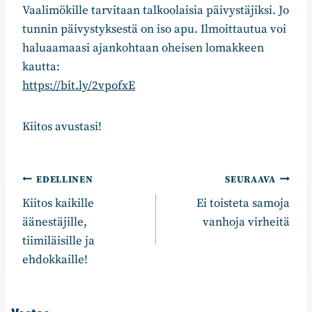
Vaalimökille tarvitaan talkoolaisia päivystäjiksi. Jo
tunnin päivystyksestä on iso apu. Ilmoittautua voi
haluaamaasi ajankohtaan oheisen lomakkeen
kautta:
https://bit.ly/2vpofxE
Kiitos avustasi!
Artikkelien
EDELLINEN
SEURAAVA
Kiitos kaikille
Ei toisteta samoja
selaus
äänestäjille,
vanhoja virheitä
tiimiläisille ja
ehdokkaille!