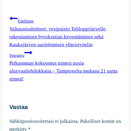
Artikkelien
Edellinen
selaus
Valtuustoaloitteet: vesipuisto Tohloppijärvelle,
rakentamisen byrokratian keventäminen sekä
Kaukajärven suojelemisen yhteistyöelin
Seuraava
Pirkanmaan kokoomus nimesi uusia
aluevaaliehdokkaita – Tampereelta mukana 21 uutta
nimeä!
Vastaa
Sähköpostiosoitettasi ei julkaista.
Pakolliset kentät on
merkitty
*