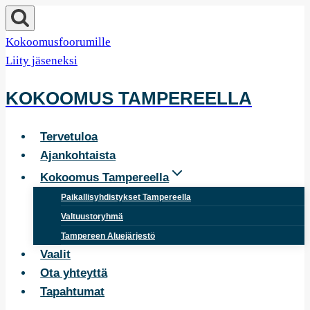
Siirry
sisältöön
Kokoomusfoorumille
Liity jäseneksi
KOKOOMUS TAMPEREELLA
Tervetuloa
Ajankohtaista
Kokoomus Tampereella
Paikallisyhdistykset Tampereella
Valtuustoryhmä
Tampereen Aluejärjestö
Vaalit
Ota yhteyttä
Tapahtumat