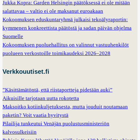
Jukka Kopra: Garden Helsingin päätöksessä ei ole mitään
salattavaa – valtio ei ole maksanut euroakaan
Kokoomuksen eduskuntaryhmä julkaisi tekoälyraportin:
kymmenen konkreettista päätöstä ja sadan päivän ohjelma
Suomelle
Kokoomuksen puoluehallitus on valinnut vastuuhenkilöt
puolueen verkostoille toimikaudeksi 2026–2028
Verkkouutiset.fi
”Käsittämätöntä, että riistaportteja pidetään auki”
Aikuisille tarjotaan uutta rokotetta
Maksoitko kotiinkuljetuksesta, mutta jouduit noutamaan
paketin? Voit vaatia hyvitystä
Pilailija tunkeutui Venäjän puolustusministeriön
kalvosulkeisiin