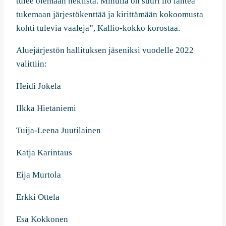
tulee olemaan hektistä. Minulla on suuri ilo lähteä
tukemaan järjestökenttää ja kirittämään kokoomusta
kohti tulevia vaaleja”, Kallio-kokko korostaa.
Aluejärjestön hallituksen jäseniksi vuodelle 2022
valittiin:
Heidi Jokela
Ilkka Hietaniemi
Tuija-Leena Juutilainen
Katja Karintaus
Eija Murtola
Erkki Ottela
Esa Kokkonen