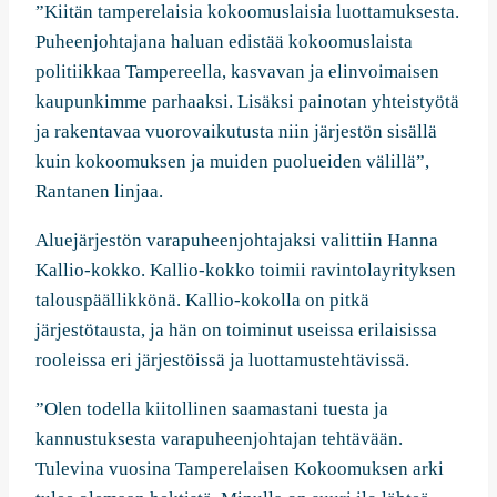
”Kiitän tamperelaisia kokoomuslaisia luottamuksesta.
Puheenjohtajana haluan edistää kokoomuslaista
politiikkaa Tampereella, kasvavan ja elinvoimaisen
kaupunkimme parhaaksi. Lisäksi painotan yhteistyötä
ja rakentavaa vuorovaikutusta niin järjestön sisällä
kuin kokoomuksen ja muiden puolueiden välillä”,
Rantanen linjaa.
Aluejärjestön varapuheenjohtajaksi valittiin Hanna
Kallio-kokko. Kallio-kokko toimii ravintolayrityksen
talouspäällikkönä. Kallio-kokolla on pitkä
järjestötausta, ja hän on toiminut useissa erilaisissa
rooleissa eri järjestöissä ja luottamustehtävissä.
”Olen todella kiitollinen saamastani tuesta ja
kannustuksesta varapuheenjohtajan tehtävään.
Tulevina vuosina Tamperelaisen Kokoomuksen arki