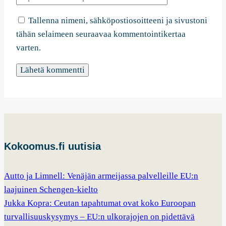
Tallenna nimeni, sähköpostiosoitteeni ja sivustoni
tähän selaimeen seuraavaa kommentointikertaa
varten.
Kokoomus.fi uutisia
Autto ja Limnell: Venäjän armeijassa palvelleille EU:n
laajuinen Schengen-kielto
Jukka Kopra: Ceutan tapahtumat ovat koko Euroopan
turvallisuuskysymys – EU:n ulkorajojen on pidettävä