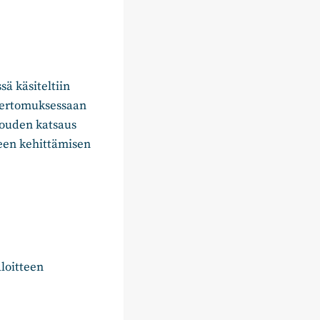
ä käsiteltiin
kertomuksessaan
louden katsaus
een kehittämisen
aloitteen