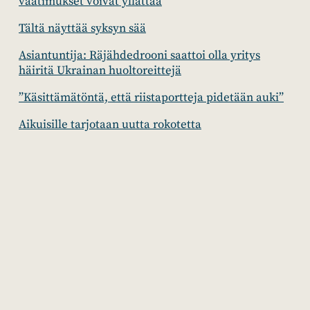
vaatimukset voivat yllättää
Tältä näyttää syksyn sää
Asiantuntija: Räjähdedrooni saattoi olla yritys
häiritä Ukrainan huoltoreittejä
”Käsittämätöntä, että riistaportteja pidetään auki”
Aikuisille tarjotaan uutta rokotetta