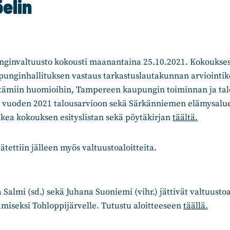
elin
invaltuusto kokousti maanantaina 25.10.2021. Kokouksess
nginhallituksen vastaus tarkastuslautakunnan arviointi
ttämiin huomioihin, Tampereen kaupungin toiminnan ja ta
 vuoden 2021 talousarvioon sekä Särkänniemen elämysalu
lukea kokouksen esityslistan sekä pöytäkirjan
täältä.
ätettiin jälleen myös valtuustoaloitteita.
 Salmi (sd.) sekä Juhana Suoniemi (vihr.) jättivät valtuusto
tamiseksi Tohloppijärvelle. Tutustu aloitteeseen
täällä.