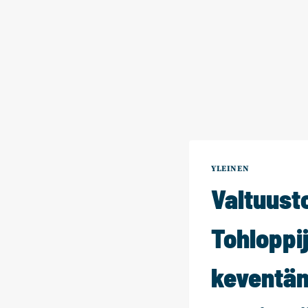
YLEINEN
Valtuusto
Tohloppi
keventäm