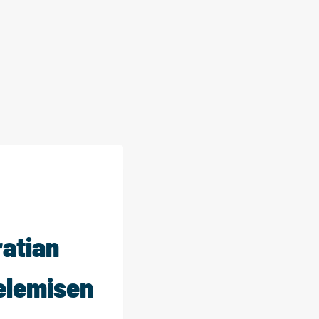
ratian
elemisen