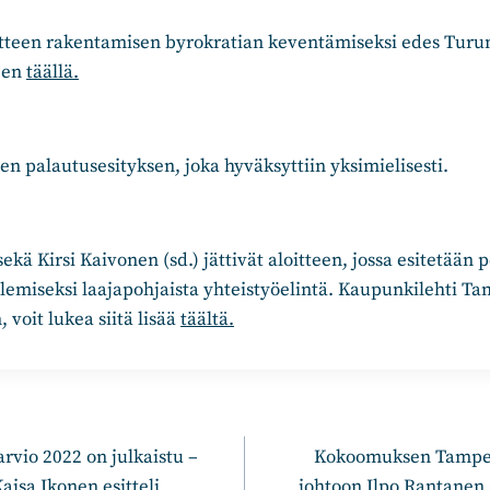
loitteen rakentamisen byrokratian keventämiseksi edes Turun 
seen
täällä.
een palautusesityksen, joka hyväksyttiin yksimielisesti.
ekä Kirsi Kaivonen (sd.) jättivät aloitteen, jossa esitetään 
lemiseksi laajapohjaista yhteistyöelintä. Kaupunkilehti T
, voit lukea siitä lisää
täältä.
n
rvio 2022 on julkaistu –
Kokoomuksen Tamper
isa Ikonen esitteli
johtoon Ilpo Rantanen 