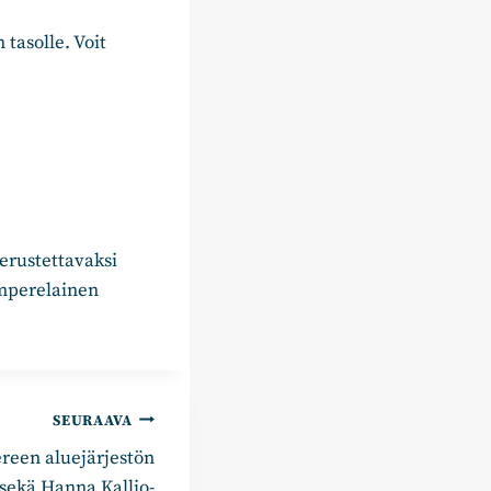
tasolle. Voit
perustettavaksi
amperelainen
SEURAAVA
een aluejärjestön
sekä Hanna Kallio-