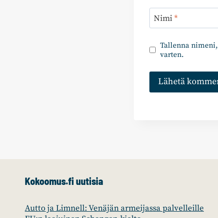
Nimi
*
Tallenna nimeni,
varten.
Kokoomus.fi uutisia
Autto ja Limnell: Venäjän armeijassa palvelleille