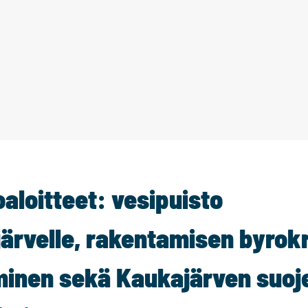
aloitteet: vesipuisto
järvelle, rakentamisen byrok
inen sekä Kaukajärven suoj