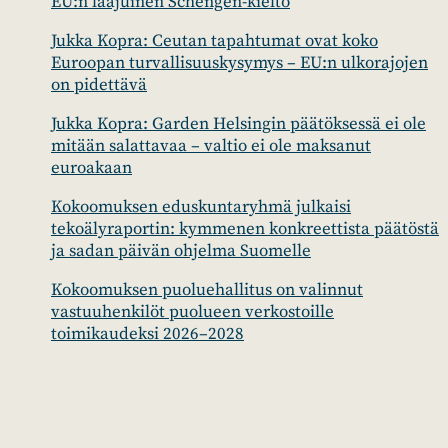
EU:n laajuinen Schengen-kielto
Jukka Kopra: Ceutan tapahtumat ovat koko
Euroopan turvallisuuskysymys – EU:n ulkorajojen
on pidettävä
Jukka Kopra: Garden Helsingin päätöksessä ei ole
mitään salattavaa – valtio ei ole maksanut
euroakaan
Kokoomuksen eduskuntaryhmä julkaisi
tekoälyraportin: kymmenen konkreettista päätöstä
ja sadan päivän ohjelma Suomelle
Kokoomuksen puoluehallitus on valinnut
vastuuhenkilöt puolueen verkostoille
toimikaudeksi 2026–2028