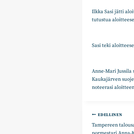
Ilkka Sasi jätti a
tutustua aloittee
Sasi teki aloittees
Anne-Mari Jussila s
Kaukajärven suoje
noteerasi aloitteen
Artikkelie
EDELLINEN
Tampereen talousa
selaus
pormestari Anna-Ka