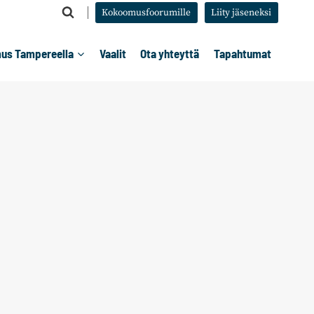
Kokoomusfoorumille
Liity jäseneksi
us Tampereella
Vaalit
Ota yhteyttä
Tapahtumat