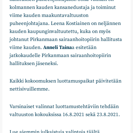
kolmannen kauden kansanedustaja ja toiminut
viime kauden maakuntavaltuuston
puheenjohtajana. Leena Kostiainen on neljännen
kauden kaupunginvaltuutettu, kuka on myös
johtanut Pirkanmaan sairaanhoitopiirin hallitusta
viime kauden.
Anneli Taina
a esitetään
jatkokaudelle Pirkanmaan sairaanhoitopiirin
hallituksen jäseneksi.
Kaikki kokoomuksen luottamuspaikat päivitetään
nettisivuillemme.
Varsinaiset valinnat luottamustehtäviin tehdään
valtuuston kokouksissa 16.8.2021 sekä 23.8.2021.
Lue aiemmin julkaistuja valintoja
täältä
.