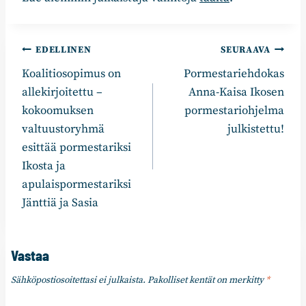
Artikkelien
EDELLINEN
SEURAAVA
Koalitiosopimus on
Pormestariehdokas
selaus
allekirjoitettu –
Anna-Kaisa Ikosen
kokoomuksen
pormestariohjelma
valtuustoryhmä
julkistettu!
esittää pormestariksi
Ikosta ja
apulaispormestariksi
Jänttiä ja Sasia
Vastaa
Sähköpostiosoitettasi ei julkaista.
Pakolliset kentät on merkitty
*