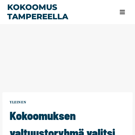
Siirry
KOKOOMUS
sisältöön
TAMPEREELLA
YLEINEN
Kokoomuksen
valtuustoryhmä valitsi