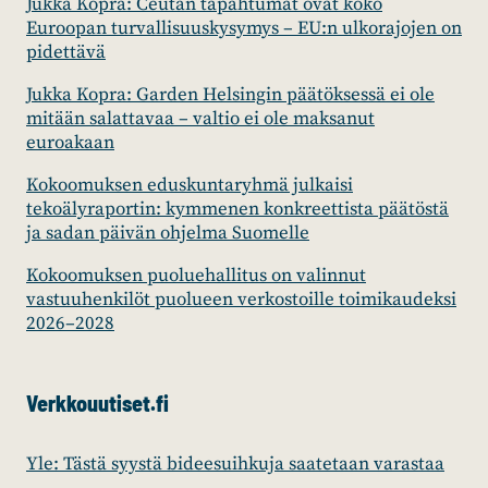
Jukka Kopra: Ceutan tapahtumat ovat koko
Euroopan turvallisuuskysymys – EU:n ulkorajojen on
pidettävä
Jukka Kopra: Garden Helsingin päätöksessä ei ole
mitään salattavaa – valtio ei ole maksanut
euroakaan
Kokoomuksen eduskuntaryhmä julkaisi
tekoälyraportin: kymmenen konkreettista päätöstä
ja sadan päivän ohjelma Suomelle
Kokoomuksen puoluehallitus on valinnut
vastuuhenkilöt puolueen verkostoille toimikaudeksi
2026–2028
Verkkouutiset.fi
Yle: Tästä syystä bideesuihkuja saatetaan varastaa