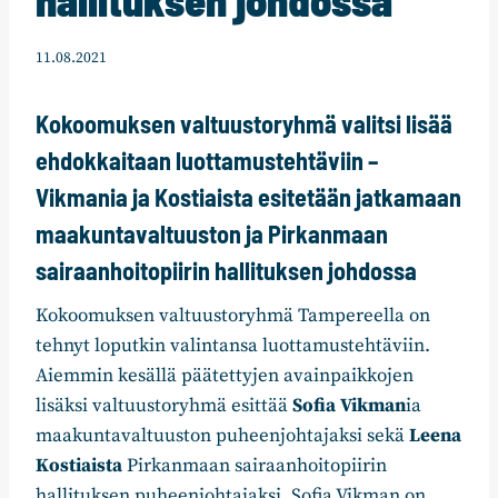
11.08.2021
Kokoomuksen valtuustoryhmä valitsi lisää
ehdokkaitaan luottamustehtäviin –
Vikmania ja Kostiaista esitetään jatkamaan
maakuntavaltuuston ja Pirkanmaan
sairaanhoitopiirin hallituksen johdossa
Kokoomuksen valtuustoryhmä Tampereella on
tehnyt loputkin valintansa luottamustehtäviin.
Aiemmin kesällä päätettyjen avainpaikkojen
lisäksi valtuustoryhmä esittää
Sofia Vikman
ia
maakuntavaltuuston puheenjohtajaksi sekä
Leena
Kostiaista
Pirkanmaan sairaanhoitopiirin
hallituksen puheenjohtajaksi. Sofia Vikman on