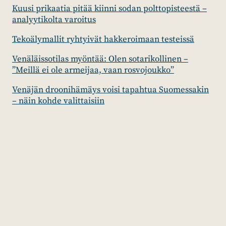
Kuusi prikaatia pitää kiinni sodan polttopisteestä –
analyytikolta varoitus
Tekoälymallit ryhtyivät hakkeroimaan testeissä
Venäläissotilas myöntää: Olen sotarikollinen –
”Meillä ei ole armeijaa, vaan rosvojoukko”
Venäjän droonihämäys voisi tapahtua Suomessakin
– näin kohde valittaisiin