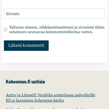
Sivusto
Tallenna nimeni, sähköpostiosoitteeni ja sivustoni tähän
selaimeen seuraavaa kommentointikertaa varten.
Kokoomus.fi uutisia
Autto ja Limnell: Venäjän armeijassa palvelleille
EU:n laajuinen Schengen-kielto