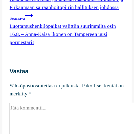
Pirkanmaan sairaanhoitopiirin hallituksen johdossa
Seuraava
Luottamushenkilöpaikat valittiin suurimmilta osin
16.8. – Anna-Kaisa Ikonen on Tampereen uusi
pormestari!
Vastaa
Sähköpostiosoitettasi ei julkaista.
Pakolliset kentät on
merkitty
*