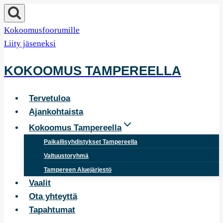
Siirry
sisältöön
Kokoomusfoorumille
Liity jäseneksi
KOKOOMUS TAMPEREELLA
Tervetuloa
Ajankohtaista
Kokoomus Tampereella
Paikallisyhdistykset Tampereella
Valtuustoryhmä
Tampereen Aluejärjestö
Vaalit
Ota yhteyttä
Tapahtumat