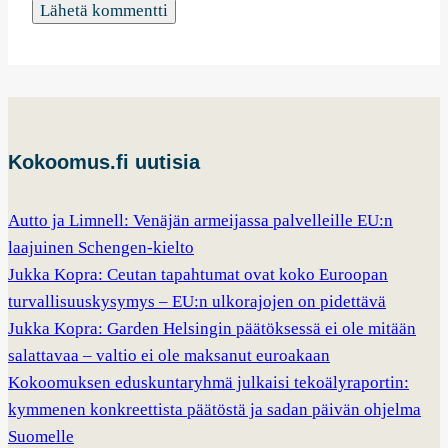
Kokoomus.fi uutisia
Autto ja Limnell: Venäjän armeijassa palvelleille EU:n
laajuinen Schengen-kielto
Jukka Kopra: Ceutan tapahtumat ovat koko Euroopan
turvallisuuskysymys – EU:n ulkorajojen on pidettävä
Jukka Kopra: Garden Helsingin päätöksessä ei ole mitään
salattavaa – valtio ei ole maksanut euroakaan
Kokoomuksen eduskuntaryhmä julkaisi tekoälyraportin:
kymmenen konkreettista päätöstä ja sadan päivän ohjelma
Suomelle