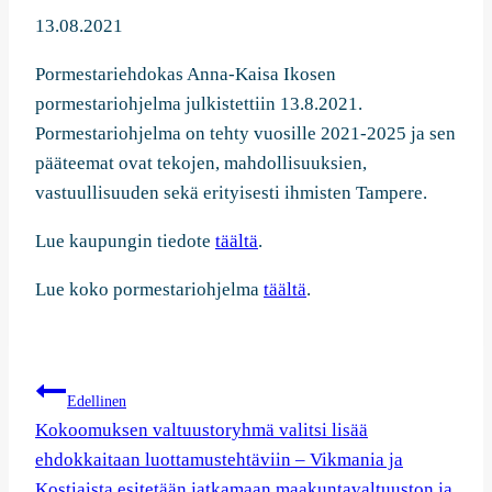
13.08.2021
Pormestariehdokas Anna-Kaisa Ikosen
pormestariohjelma julkistettiin 13.8.2021.
Pormestariohjelma on tehty vuosille 2021-2025 ja sen
pääteemat ovat tekojen, mahdollisuuksien,
vastuullisuuden sekä erityisesti ihmisten Tampere.
Lue kaupungin tiedote
täältä
.
Lue koko pormestariohjelma
täältä
.
Artikkelien
Edellinen
selaus
Kokoomuksen valtuustoryhmä valitsi lisää
ehdokkaitaan luottamustehtäviin – Vikmania ja
Kostiaista esitetään jatkamaan maakuntavaltuuston ja