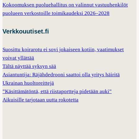
Kokoomuksen puoluehallitus on valinnut vastuuhenkilöt
puolueen verkostoille toimikaudeksi 2026–2028
Verkkouutiset.fi
Suosittu koirarotu ei sovi jokaiseen kotiin, vaatimukset
voivat yllättää
Tältä näyttää syksyn sää
Asiantuntija: Räjähdedrooni saattoi olla yritys häiritä
Ukrainan huoltoreittejä
”Käsittämätöntä, että riistaportteja pidetään auki”
Aikuisille tarjotaan uutta rokotetta