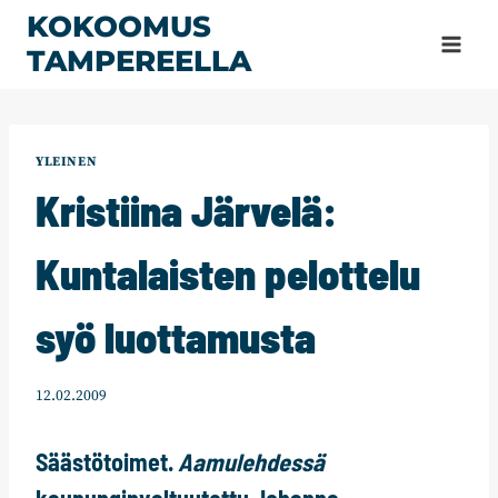
Siirry
KOKOOMUS
sisältöön
TAMPEREELLA
YLEINEN
Kristiina Järvelä:
Kuntalaisten pelottelu
syö luottamusta
12.02.2009
Säästötoimet.
Aamulehdessä
kaupunginvaltuutettu
Johanna