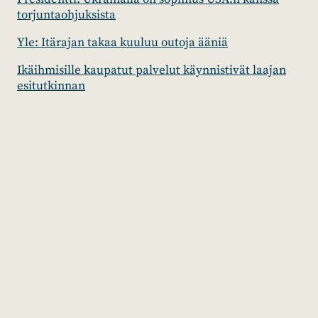
torjuntaohjuksista
Yle: Itärajan takaa kuuluu outoja ääniä
Ikäihmisille kaupatut palvelut käynnistivät laajan
esitutkinnan