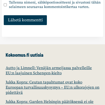
Tallenna nimeni, sähköpostiosoitteeni ja sivustoni tähän
selaimeen seuraavaa kommentointikertaa varten.
Kokoomus.fi uutisia
Autto ja Limnell: Venäjän armeijassa palvelleille
EU:n laajuinen Schengen-kielto
Jukka Kopra: Ceutan tapahtumat ovat koko
Euroopan turvallisuuskysymys – EU:n ulkorajojen on
pidettävä
Jukka Kopra: Garden Helsingin päätöksessä ei ole