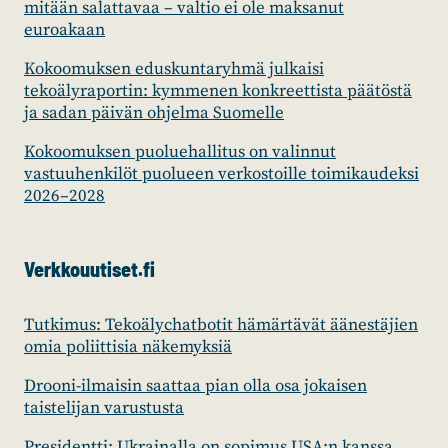
mitään salattavaa – valtio ei ole maksanut
euroakaan
Kokoomuksen eduskuntaryhmä julkaisi
tekoälyraportin: kymmenen konkreettista päätöstä
ja sadan päivän ohjelma Suomelle
Kokoomuksen puoluehallitus on valinnut
vastuuhenkilöt puolueen verkostoille toimikaudeksi
2026–2028
Verkkouutiset.fi
Tutkimus: Tekoälychatbotit hämärtävät äänestäjien
omia poliittisia näkemyksiä
Drooni-ilmaisin saattaa pian olla osa jokaisen
taistelijan varustusta
Presidentti: Ukrainalla on sopimus USA:n kanssa