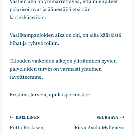
Vaalien alla on ymmärrettävää, että mielipiteet
polarisoituvat ja äänestäjiä etsitään
kärjekkäästikin.
Vaalikampanjoiden aika on ohi, on aika kääräistä
hihat ja ryhtyä töihin.
Talouden vaikeiden aikojen ylittäminen hyvien
palveluiden turvin on varmasti yhteinen
tavoitteemme.
Kristiina Järvelä, apulaispormestari
Artikkelien
EDELLINEN
SEURAAVA
Riitta Koskisen,
Ritva Asula-Myllynen:
selaus