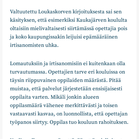
Valtuutettu Loukaskorven kirjoituksesta sai sen
käsityksen, että esimerkiksi Kaukajärven koululta
oltaisiin mielivaltaisesti siirtämässä opettajia pois
ja koko kaupungissakin leijuisi epämääräinen
irtisanomisten uhka.
Lomautuksiin ja irtisanomisiin ei kuitenkaan olla
turvautumassa. Opettajien tarve eri kouluissa on
täysin riippuvainen oppilaiden määrästä. Pitää
muistaa, että palvelut järjestetään ensisijaisesti
oppilaita varten. Mikäli jonkin alueen
oppilasmäärä vähenee merkittävästi ja toisen
vastaavasti kasvaa, on luonnollista, että opettajan
työpanos siirtyy. Oppilas tuo kouluun rahoituksen.