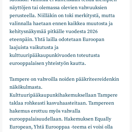
näyttöjen tai olemassa olevien vahvuuksien
perusteella. Niilläkin on toki merkitystä, mutta
valinnalla haetaan ennen kaikkea muutosta ja
kehitysnäkymää pitkälle vuodesta 2026
eteenpäin. Yhtä lailla odotetaan Euroopan
laajuista vaikutusta ja
kulttuuripääkaupunkivuoden toteutusta
eurooppalaisen yhteistyön kautta.
Tampere on vahvoilla noiden pääkriteereidenkin
näkökulmasta.
Kulttuuripääkaupunkihakemuksellaan Tampere
taklaa rohkeasti kasvuhaasteitaan. Tampereen
hakemus erottuu myös vahvalla
eurooppalaisuudellaan. Hakemuksen Equally
European, Yhtä Eurooppaa -teema ei voisi olla