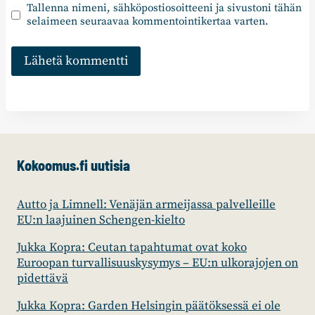
Tallenna nimeni, sähköpostiosoitteeni ja sivustoni tähän
selaimeen seuraavaa kommentointikertaa varten.
Kokoomus.fi uutisia
Autto ja Limnell: Venäjän armeijassa palvelleille
EU:n laajuinen Schengen-kielto
Jukka Kopra: Ceutan tapahtumat ovat koko
Euroopan turvallisuuskysymys – EU:n ulkorajojen on
pidettävä
Jukka Kopra: Garden Helsingin päätöksessä ei ole