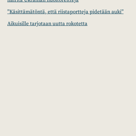
häiritä Ukrainan huoltoreittejä
”Käsittämätöntä, että riistaportteja pidetään auki”
Aikuisille tarjotaan uutta rokotetta