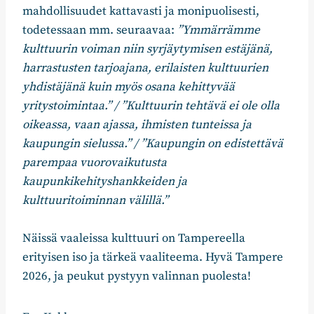
mahdollisuudet kattavasti ja monipuolisesti,
todetessaan mm. seuraavaa:
”Ymmärrämme
kulttuurin voiman niin syrjäytymisen estäjänä,
harrastusten tarjoajana, erilaisten kulttuurien
yhdistäjänä kuin myös osana kehittyvää
yritystoimintaa.” / ”Kulttuurin tehtävä ei ole olla
oikeassa, vaan ajassa, ihmisten tunteissa ja
kaupungin sielussa.” / ”Kaupungin on edistettävä
parempaa vuorovaikutusta
kaupunkikehityshankkeiden ja
kulttuuritoiminnan välillä.”
Näissä vaaleissa kulttuuri on Tampereella
erityisen iso ja tärkeä vaaliteema. Hyvä Tampere
2026, ja peukut pystyyn valinnan puolesta!