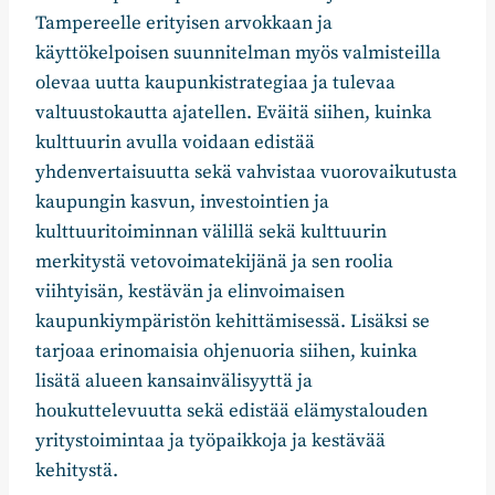
Tampereelle erityisen arvokkaan ja
käyttökelpoisen suunnitelman myös valmisteilla
olevaa uutta kaupunkistrategiaa ja tulevaa
valtuustokautta ajatellen. Eväitä siihen, kuinka
kulttuurin avulla voidaan edistää
yhdenvertaisuutta sekä vahvistaa vuorovaikutusta
kaupungin kasvun, investointien ja
kulttuuritoiminnan välillä sekä kulttuurin
merkitystä vetovoimatekijänä ja sen roolia
viihtyisän, kestävän ja elinvoimaisen
kaupunkiympäristön kehittämisessä. Lisäksi se
tarjoaa erinomaisia ohjenuoria siihen, kuinka
lisätä alueen kansainvälisyyttä ja
houkuttelevuutta sekä edistää elämystalouden
yritystoimintaa ja työpaikkoja ja kestävää
kehitystä.