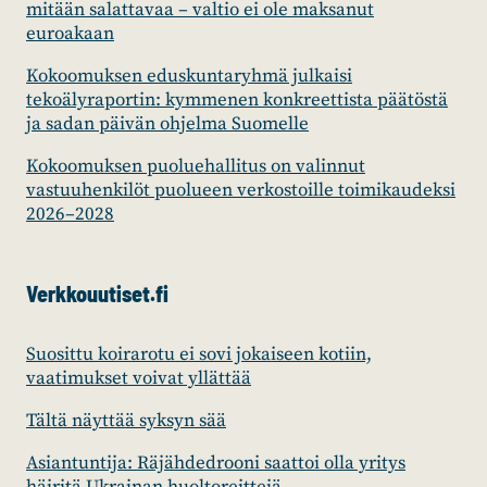
mitään salattavaa – valtio ei ole maksanut
euroakaan
Kokoomuksen eduskuntaryhmä julkaisi
tekoälyraportin: kymmenen konkreettista päätöstä
ja sadan päivän ohjelma Suomelle
Kokoomuksen puoluehallitus on valinnut
vastuuhenkilöt puolueen verkostoille toimikaudeksi
2026–2028
Verkkouutiset.fi
Suosittu koirarotu ei sovi jokaiseen kotiin,
vaatimukset voivat yllättää
Tältä näyttää syksyn sää
Asiantuntija: Räjähdedrooni saattoi olla yritys