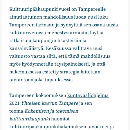
Kulttuuripääkaupunkivuosi on Tampereelle
ainutlaatuinen mahdollisuus luoda uusi luku
Tampereen tarinaan ja synnyttää sen osana uusia
kulttuurivetoisia menestystarinoita, löytää
ratkaisuja kaupungin haasteisiin ja
kansainvälistyä. Kesäkuussa valittava uusi
valtuusto vastaa siitä, että tämä mahdollisuus
myös hyödynnetään täysipainoisesti, ja että
hakemuksessa esitetty strategia laitetaan
täytäntöön joka tapauksessa.
Tampereen kokoomuksen
kuntavaaliohjelma
2021
Yhteisen kasvun Tampere
ja sen
teema
Kokemisen ja tekemisen
kulttuurikaupunki
huomioi
kulttuuripääkaupunkihakemuksen tavoitteet ja