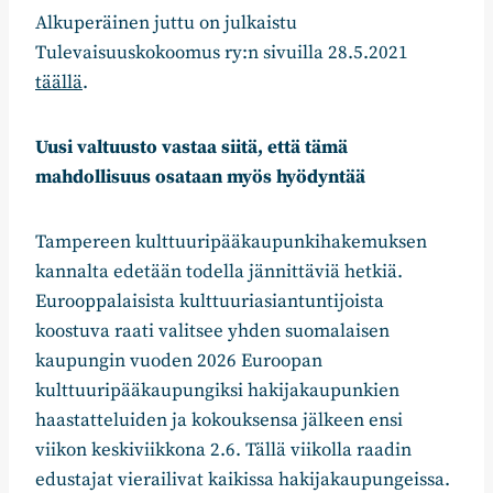
Alkuperäinen juttu on julkaistu
Tulevaisuuskokoomus ry:n sivuilla 28.5.2021
täällä
.
Uusi valtuusto vastaa siitä, että tämä
mahdollisuus osataan myös hyödyntää
Tampereen kulttuuripääkaupunkihakemuksen
kannalta edetään todella jännittäviä hetkiä.
Eurooppalaisista kulttuuriasiantuntijoista
koostuva raati valitsee yhden suomalaisen
kaupungin vuoden 2026 Euroopan
kulttuuripääkaupungiksi hakijakaupunkien
haastatteluiden ja kokouksensa jälkeen ensi
viikon keskiviikkona 2.6. Tällä viikolla raadin
edustajat vierailivat kaikissa hakijakaupungeissa.