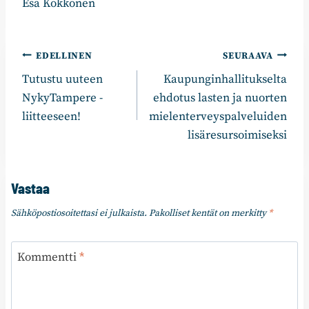
Esa Kokkonen
Artikkelien
EDELLINEN
SEURAAVA
Tutustu uuteen
Kaupunginhallitukselta
selaus
NykyTampere -
ehdotus lasten ja nuorten
liitteeseen!
mielenterveyspalveluiden
lisäresursoimiseksi
Vastaa
Sähköpostiosoitettasi ei julkaista.
Pakolliset kentät on merkitty
*
Kommentti
*