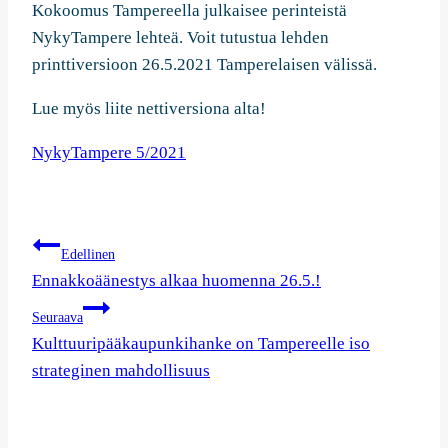
Kokoomus Tampereella julkaisee perinteistä
NykyTampere lehteä. Voit tutustua lehden
printtiversioon 26.5.2021 Tamperelaisen välissä.
Lue myös liite nettiversiona alta!
NykyTampere 5/2021
Artikkelien
Edellinen
selaus
Ennakkoäänestys alkaa huomenna 26.5.!
Seuraava
Kulttuuripääkaupunkihanke on Tampereelle iso
strateginen mahdollisuus