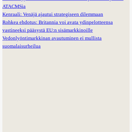
ATACMSia
Kenraali: Venäjä ajautui strategiseen dilemmaan
Rohkea ehdotus: Britannia voi avata ydinpelotteensa
vastineeksi pääsystä EU:n sisämarkkinoille
Vedonlyöntimarkkinan avautuminen ei mullista
suomalaisurheilua