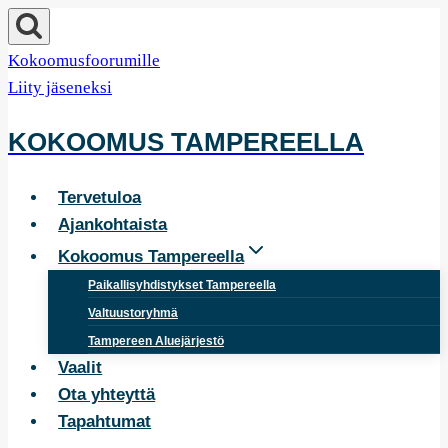
Siirry
sisältöön
Kokoomusfoorumille
Liity jäseneksi
KOKOOMUS TAMPEREELLA
Tervetuloa
Ajankohtaista
Kokoomus Tampereella
Paikallisyhdistykset Tampereella
Valtuustoryhmä
Tampereen Aluejärjestö
Vaalit
Ota yhteyttä
Tapahtumat