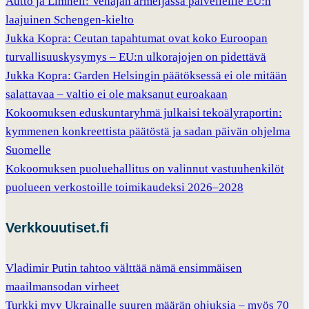
Autto ja Limnell: Venäjän armeijassa palvelleille EU:n
laajuinen Schengen-kielto
Jukka Kopra: Ceutan tapahtumat ovat koko Euroopan
turvallisuuskysymys – EU:n ulkorajojen on pidettävä
Jukka Kopra: Garden Helsingin päätöksessä ei ole mitään
salattavaa – valtio ei ole maksanut euroakaan
Kokoomuksen eduskuntaryhmä julkaisi tekoälyraportin:
kymmenen konkreettista päätöstä ja sadan päivän ohjelma
Suomelle
Kokoomuksen puoluehallitus on valinnut vastuuhenkilöt
puolueen verkostoille toimikaudeksi 2026–2028
Verkkouutiset.fi
Vladimir Putin tahtoo välttää nämä ensimmäisen
maailmansodan virheet
Turkki myy Ukrainalle suuren määrän ohjuksia – myös 70