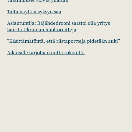
vaatimukset voivat yllättää
Tältä näyttää syksyn sää
Asiantuntija: Räjähdedrooni saattoi olla yritys
häiritä Ukrainan huoltoreittejä
”Käsittämätöntä, että riistaportteja pidetään auki”
Aikuisille tarjotaan uutta rokotetta