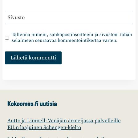
Sivusto
Tallenna nimeni, sähköpostiosoitteeni ja sivustoni tähän
selaimeen seuraavaa kommentointikertaa varten.
Kokoomus.fi uutisia
Autto ja Limnell: Venäjän armeijassa palvelleille
EU:n laajuinen Schengen-kielto