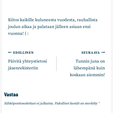
Kiitos kaikille kuluneesta vuodesta, rauhallista
joulun aikaa ja palataan jälleen asiaan ensi
vuonna! ( :
Artikkelien
EDELLINEN
SEURAAVA
Päivitä yhteystietosi
Tunnin juna on
selaus
jäsenrekisteriin
lähempänä kuin
koskaan aiemmin!
Vastaa
Sähköpostiosoitettasi ei julkaista.
Pakolliset kentät on merkitty
*