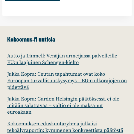
Kokoomus.fi uutisia
Autto ja Limnell: Venäjän armeijassa palvelleille
EU:n laajuinen Schengen-kielto
Jukka Kopra: Ceutan tapahtumat ovat koko
Euroopan turvallisuuskysymys – EU:n ulkorajojen on
pidettävä
Jukka Kopra: Garden Helsingin päätöksessä ei ole
mitään salattavaa – valtio ei ole maksanut
euroakaan
Kokoomuksen eduskuntaryhmä julkaisi
tekoälyraportin: kymmenen konkreettista päätöstä