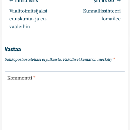
Artikkelien
EDELLINEN
SEURAAVA
Vaalitoimitsijaksi
Kunnallissihteeri
selaus
eduskunta- ja eu-
lomailee
vaaleihin
Vastaa
Sähköpostiosoitettasi ei julkaista.
Pakolliset kentät on merkitty
*
Kommentti
*