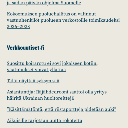
ja sadan päivän ohjelma Suomelle
Kokoomuksen puoluehallitus on valinnut
vastuuhenkilöt puolueen verkostoille toimikaudeksi
2026–2028
Verkkouutiset.fi
Suosittu koirarotu ei sovi jokaiseen kotiin,
vaatimukset voivat yllättää
Tältä näyttää syksyn sää
Asiantuntija: Räjähdedrooni saattoi olla yritys
häiritä Ukrainan huoltoreittejä
”Käsittämätöntä, että riistaportteja pidetään auki”
Aikuisille tarjotaan uutta rokotetta