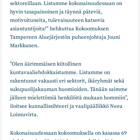
sektoreillaan. Listamme kokonaisuudessaan on
hyvin tasapainoinen ja täynnä päteviä,
motivoituneita, tulevaisuuteen katsovia
asiantuntijoita!” hehkuttaa Kokoomuksen
Tampereen Aluejärjestön puheenjohtaja Jouni
Markkanen.
”Olen äärimmäisen kiitollinen
kuntavaaliehdokkaistamme. Listamme on
rakentunut vakaasti eri sektorit, ikäryhmät sekä
sukupuolijakauman huomioiden. Tänään saimme
jälleen mielettömiä henkilöitä mukaan hommiin”,
iloitsee kunnallissihteeri ja vaalipäällikkö Neea
Loimuvirta.
Kokonaisuudessaan kokoomuksella on kasassa 69