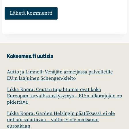
Kokoomus.fi uutisia
Autto ja Limnell: Venäjän armeijassa palvelleille
EU:n laajuinen Schengen-kielto
Jukka Kopra: Ceutan tapahtumat ovat koko
Euroopan turvallisuuskysymys – EU:n ulkorajojen on
pidettävä
Jukka Kopra: Garden Helsingin päätöksessä ei ole
mitään salattavaa – valtio ei ole maksanut
euroakaan