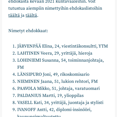
ehdokasta kevään 2021 kuntavaaleihin. Voit
tutustua aiempiin nimettyihin ehdokaslistoihin
täältä
ja
täältä
.
Nimetyt ehdokkaat:
JÄRVENPÄÄ Elina, 24, viestintäkonsultti, YTM
LAHTINEN Veera, 29, yrittäjä, hieroja
LOHINIEMI Susanna, 54, toiminnanjohtaja,
FM
LÄNSIPURO Joni, 49, rikoskomisario
NIEMINEN Jaana, 51, lukion rehtori, FM
PAAVOLA Mikko, 51, johtaja, varatuomari
PALDANIUS Martti, 19, ylioppilas
VASELL Kati, 34, yrittäjä, juontaja ja stylisti
IVANOFF Antti, 42, diplomi-insinööri,
kaupunginvaltuutettu