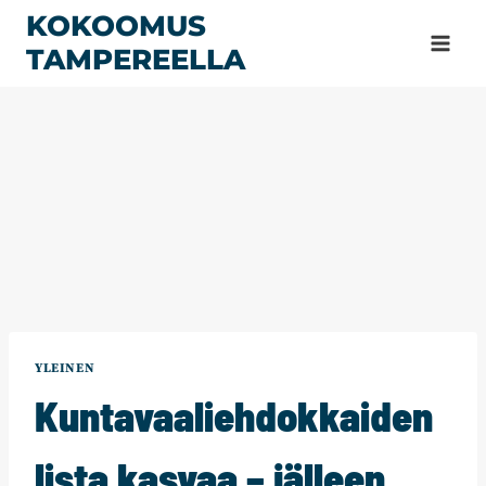
Siirry
KOKOOMUS
sisältöön
TAMPEREELLA
YLEINEN
Kuntavaaliehdokkaiden
lista kasvaa – jälleen