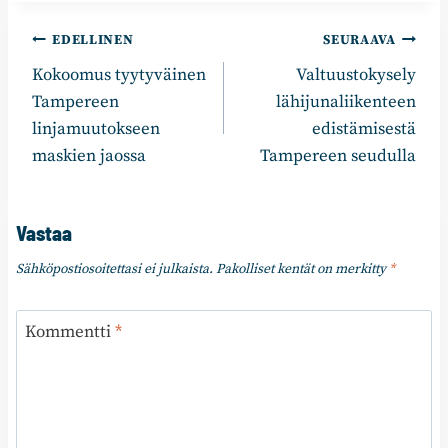
Artikkelien
EDELLINEN
SEURAAVA
Kokoomus tyytyväinen
Valtuustokysely
selaus
Tampereen
lähijunaliikenteen
linjamuutokseen
edistämisestä
maskien jaossa
Tampereen seudulla
Vastaa
Sähköpostiosoitettasi ei julkaista.
Pakolliset kentät on merkitty
*
Kommentti
*