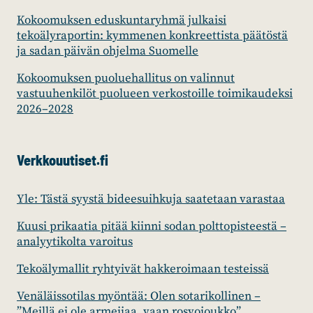
Kokoomuksen eduskuntaryhmä julkaisi
tekoälyraportin: kymmenen konkreettista päätöstä
ja sadan päivän ohjelma Suomelle
Kokoomuksen puoluehallitus on valinnut
vastuuhenkilöt puolueen verkostoille toimikaudeksi
2026–2028
Verkkouutiset.fi
Yle: Tästä syystä bideesuihkuja saatetaan varastaa
Kuusi prikaatia pitää kiinni sodan polttopisteestä –
analyytikolta varoitus
Tekoälymallit ryhtyivät hakkeroimaan testeissä
Venäläissotilas myöntää: Olen sotarikollinen –
”Meillä ei ole armeijaa, vaan rosvojoukko”