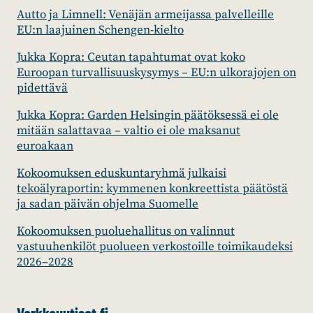
Autto ja Limnell: Venäjän armeijassa palvelleille
EU:n laajuinen Schengen-kielto
Jukka Kopra: Ceutan tapahtumat ovat koko
Euroopan turvallisuuskysymys – EU:n ulkorajojen on
pidettävä
Jukka Kopra: Garden Helsingin päätöksessä ei ole
mitään salattavaa – valtio ei ole maksanut
euroakaan
Kokoomuksen eduskuntaryhmä julkaisi
tekoälyraportin: kymmenen konkreettista päätöstä
ja sadan päivän ohjelma Suomelle
Kokoomuksen puoluehallitus on valinnut
vastuuhenkilöt puolueen verkostoille toimikaudeksi
2026–2028