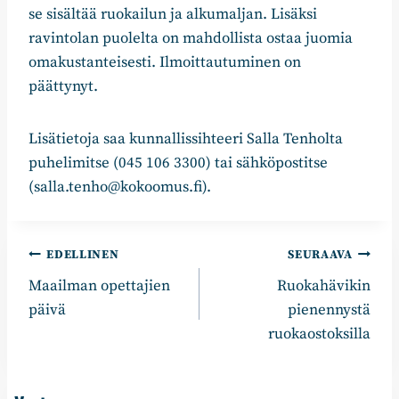
se sisältää ruokailun ja alkumaljan. Lisäksi
ravintolan puolelta on mahdollista ostaa juomia
omakustanteisesti. Ilmoittautuminen on
päättynyt.
Lisätietoja saa kunnallissihteeri Salla Tenholta
puhelimitse (045 106 3300) tai sähköpostitse
(salla.tenho@kokoomus.fi).
Artikkelien
EDELLINEN
SEURAAVA
Maailman opettajien
Ruokahävikin
selaus
päivä
pienennystä
ruokaostoksilla