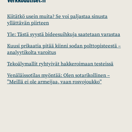
Verkkouutiset.fi
Kiitätkö usein muita? Se voi paljastaa sinusta
yllättävän piirteen
Yle: Tästä syystä bideesuihkuja saatetaan varastaa
Kuusi prikaatia pitää kiinni sodan polttopisteestä –
analyytikolta varoitus
Tekoälymallit ryhtyivät hakkeroimaan testeissä
Venäläissotilas myöntää: Olen sotarikollinen –
”Meillä ei ole armeijaa, vaan rosvojoukko”