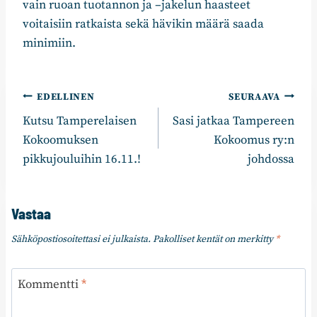
vain ruoan tuotannon ja –jakelun haasteet
voitaisiin ratkaista sekä hävikin määrä saada
minimiin.
Artikkelien
EDELLINEN
SEURAAVA
Kutsu Tamperelaisen
Sasi jatkaa Tampereen
selaus
Kokoomuksen
Kokoomus ry:n
pikkujouluihin 16.11.!
johdossa
Vastaa
Sähköpostiosoitettasi ei julkaista.
Pakolliset kentät on merkitty
*
Kommentti
*