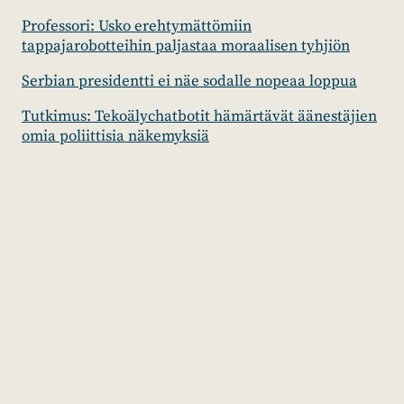
Professori: Usko erehtymättömiin
tappajarobotteihin paljastaa moraalisen tyhjiön
Serbian presidentti ei näe sodalle nopeaa loppua
Tutkimus: Tekoälychatbotit hämärtävät äänestäjien
omia poliittisia näkemyksiä