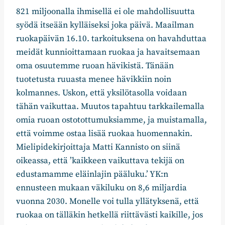
821 miljoonalla ihmisellä ei ole mahdollisuutta
syödä itseään kylläiseksi joka päivä. Maailman
ruokapäivän 16.10. tarkoituksena on havahduttaa
meidät kunnioittamaan ruokaa ja havaitsemaan
oma osuutemme ruoan hävikistä. Tänään
tuotetusta ruuasta menee hävikkiin noin
kolmannes. Uskon, että yksilötasolla voidaan
tähän vaikuttaa. Muutos tapahtuu tarkkailemalla
omia ruoan ostotottumuksiamme, ja muistamalla,
että voimme ostaa lisää ruokaa huomennakin.
Mielipidekirjoittaja Matti Kannisto on siinä
oikeassa, että ’kaikkeen vaikuttava tekijä on
edustamamme eläinlajin pääluku.’ YK:n
ennusteen mukaan väkiluku on 8,6 miljardia
vuonna 2030. Monelle voi tulla yllätyksenä, että
ruokaa on tälläkin hetkellä riittävästi kaikille, jos