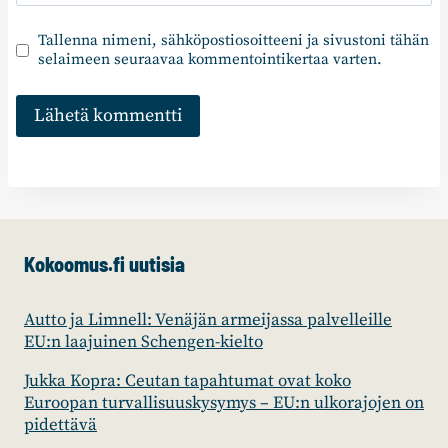
Tallenna nimeni, sähköpostiosoitteeni ja sivustoni tähän
selaimeen seuraavaa kommentointikertaa varten.
Kokoomus.fi uutisia
Autto ja Limnell: Venäjän armeijassa palvelleille
EU:n laajuinen Schengen-kielto
Jukka Kopra: Ceutan tapahtumat ovat koko
Euroopan turvallisuuskysymys – EU:n ulkorajojen on
pidettävä