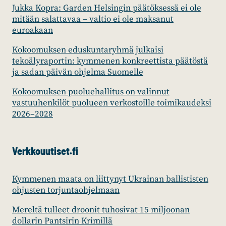
Jukka Kopra: Garden Helsingin päätöksessä ei ole
mitään salattavaa – valtio ei ole maksanut
euroakaan
Kokoomuksen eduskuntaryhmä julkaisi
tekoälyraportin: kymmenen konkreettista päätöstä
ja sadan päivän ohjelma Suomelle
Kokoomuksen puoluehallitus on valinnut
vastuuhenkilöt puolueen verkostoille toimikaudeksi
2026–2028
Verkkouutiset.fi
Kymmenen maata on liittynyt Ukrainan ballististen
ohjusten torjuntaohjelmaan
Mereltä tulleet droonit tuhosivat 15 miljoonan
dollarin Pantsirin Krimillä