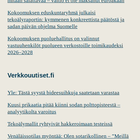
mitään salattavaa – valtio ei ole maksanut euroakaan
Kokoomuksen eduskuntaryhmä julkaisi
tekoälyraportin: kymmenen konkreettista päätöstä ja
sadan päivän ohjelma Suomelle
Kokoomuksen puoluehallitus on valinnut
vastuuhenkilöt puolueen verkostoille toimikaudeksi
2026–2028
Verkkouutiset.fi
Yle: Tästä syystä bideesuihkuja saatetaan varastaa
Kuusi prikaatia pitää kiinni sodan polttopisteestä –
analyytikolta varoitus
Tekoälymallit ryhtyivät hakkeroimaan testeissä
Venäläissotilas myöntää: Olen sotarikollinen – ”Meillä