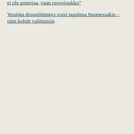
ei ole armeijaa, vaan rosvojoukko”
Venäjän droonihämäys voisi tapahtua Suomessakin –
näin kohde valittaisiin