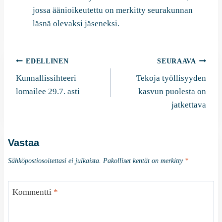
jossa äänioikeutettu on merkitty seurakunnan
läsnä olevaksi jäseneksi.
Artikkelien
EDELLINEN
SEURAAVA
Kunnallissihteeri
Tekoja työllisyyden
selaus
lomailee 29.7. asti
kasvun puolesta on
jatkettava
Vastaa
Sähköpostiosoitettasi ei julkaista.
Pakolliset kentät on merkitty
*
Kommentti
*