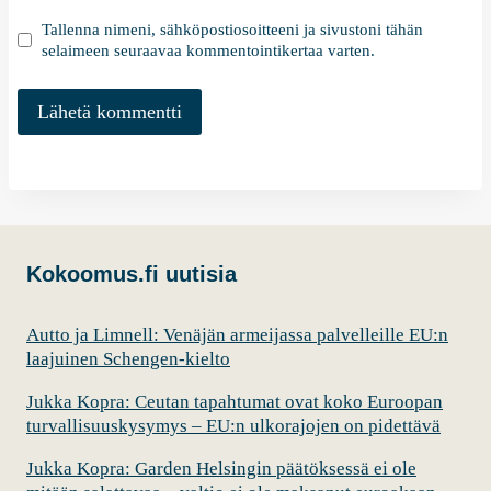
Tallenna nimeni, sähköpostiosoitteeni ja sivustoni tähän
selaimeen seuraavaa kommentointikertaa varten.
Kokoomus.fi uutisia
Autto ja Limnell: Venäjän armeijassa palvelleille EU:n
laajuinen Schengen-kielto
Jukka Kopra: Ceutan tapahtumat ovat koko Euroopan
turvallisuuskysymys – EU:n ulkorajojen on pidettävä
Jukka Kopra: Garden Helsingin päätöksessä ei ole