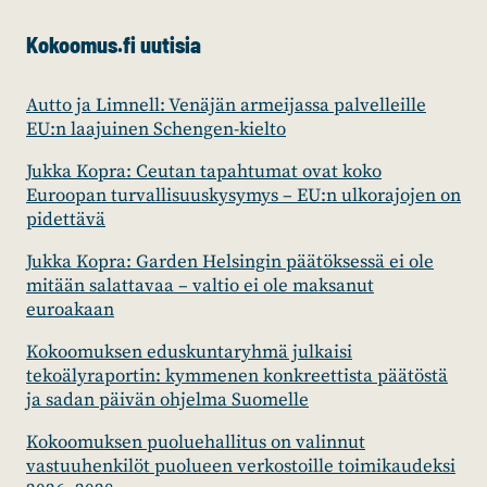
Kokoomus.fi uutisia
Autto ja Limnell: Venäjän armeijassa palvelleille
EU:n laajuinen Schengen-kielto
Jukka Kopra: Ceutan tapahtumat ovat koko
Euroopan turvallisuuskysymys – EU:n ulkorajojen on
pidettävä
Jukka Kopra: Garden Helsingin päätöksessä ei ole
mitään salattavaa – valtio ei ole maksanut
euroakaan
Kokoomuksen eduskuntaryhmä julkaisi
tekoälyraportin: kymmenen konkreettista päätöstä
ja sadan päivän ohjelma Suomelle
Kokoomuksen puoluehallitus on valinnut
vastuuhenkilöt puolueen verkostoille toimikaudeksi