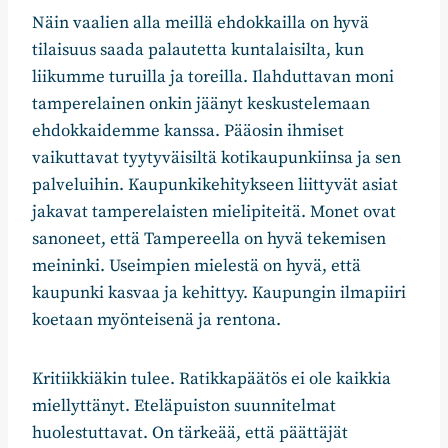
Näin vaalien alla meillä ehdokkailla on hyvä
tilaisuus saada palautetta kuntalaisilta, kun
liikumme turuilla ja toreilla. Ilahduttavan moni
tamperelainen onkin jäänyt keskustelemaan
ehdokkaidemme kanssa. Pääosin ihmiset
vaikuttavat tyytyväisiltä kotikaupunkiinsa ja sen
palveluihin. Kaupunkikehitykseen liittyvät asiat
jakavat tamperelaisten mielipiteitä. Monet ovat
sanoneet, että Tampereella on hyvä tekemisen
meininki. Useimpien mielestä on hyvä, että
kaupunki kasvaa ja kehittyy. Kaupungin ilmapiiri
koetaan myönteisenä ja rentona.
Kritiikkiäkin tulee. Ratikkapäätös ei ole kaikkia
miellyttänyt. Eteläpuiston suunnitelmat
huolestuttavat. On tärkeää, että päättäjät