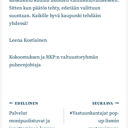
Keskustelu kuuluu asioiden valmisteluvaiheeseen.
Sitten kun päätös tehty, edetään valittuun
suuntaan. Kaikille hyvä kaupunki tehdään
yhdessä!
Leena Kostiainen
Kokoomuksen ja RKP:n valtuustoryhmän
puheenjohtaja
Artikkelien
EDELLINEN
SEURAAVA
Palvelut
#Vastuunkantajat pop-
selaus
monipuolistuvat ja
up-lismin