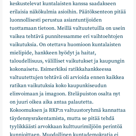
keskustelevat kuntalaisten kanssa saadakseen
erilaisia näkökulmia asioihin. Päätöksenteon pitää
luonnollisesti perustua asiantuntijoiden
tuottamaan tietoon. Meillä valtuutetuilla on usein
vaikea tehtävä punnitessamme eri vaihtoehtojen
vaikutuksia. On otettava huomioon kuntalaisten
mielipide, hankkeen hyödyt ja haitat,
taloudellisuus, välilliset vaikutukset ja kaupungin
kokonaisetu. Esimerkiksi ratikkahankkeessa
valtuutettujen tehtävä oli arvioida ennen kaikkea
ratikan vaikutuksia koko kaupunkiseudun
elinvoimaan ja imagoon. Eteläpuiston osalta nyt
on juuri oikea aika antaa palautetta.
Kokoomuksen ja RKP:n valtuustoryhmä kannattaa
täydennysrakentamista, mutta se pitää tehdä
tyylikkäästi arvokkaan kulttuurimiljöön perintöä
kunnioittaen. Muodollinen kuntademokratia ei