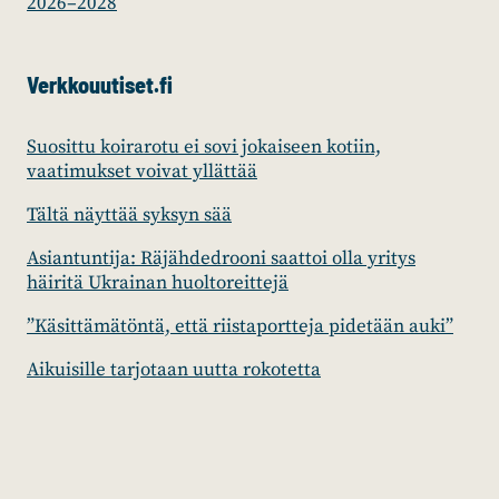
2026–2028
Verkkouutiset.fi
Suosittu koirarotu ei sovi jokaiseen kotiin,
vaatimukset voivat yllättää
Tältä näyttää syksyn sää
Asiantuntija: Räjähdedrooni saattoi olla yritys
häiritä Ukrainan huoltoreittejä
”Käsittämätöntä, että riistaportteja pidetään auki”
Aikuisille tarjotaan uutta rokotetta