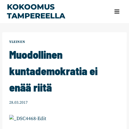
Siirry
KOKOOMUS
sisältöön
TAMPEREELLA
YLEINEN
Muodollinen
kuntademokratia ei
enää riitä
28.03.2017