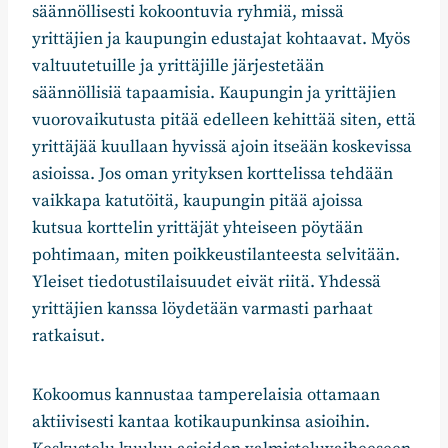
säännöllisesti kokoontuvia ryhmiä, missä
yrittäjien ja kaupungin edustajat kohtaavat. Myös
valtuutetuille ja yrittäjille järjestetään
säännöllisiä tapaamisia. Kaupungin ja yrittäjien
vuorovaikutusta pitää edelleen kehittää siten, että
yrittäjää kuullaan hyvissä ajoin itseään koskevissa
asioissa. Jos oman yrityksen korttelissa tehdään
vaikkapa katutöitä, kaupungin pitää ajoissa
kutsua korttelin yrittäjät yhteiseen pöytään
pohtimaan, miten poikkeustilanteesta selvitään.
Yleiset tiedotustilaisuudet eivät riitä. Yhdessä
yrittäjien kanssa löydetään varmasti parhaat
ratkaisut.
Kokoomus kannustaa tamperelaisia ottamaan
aktiivisesti kantaa kotikaupunkinsa asioihin.