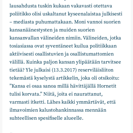
lausahdusta tuskin kukaan vakavasti otettava
poliitikko olisi uskaltanut kyseenalaistaa julkisesti
– mediasta puhumattakaan. Moni vannoi suorien
kansanäänestysten ja muiden suorien
kansanvallan välineiden nimiin. Välineiden, jotka
tosiasiassa ovat syventäneet kuilua politiikkaan
aktiivisesti osallistuvien ja osallistumattomien
välillä. Kuinka paljon kansan ylipäätään tarvitsee
tietää? Yle julkaisi (13.3.2017) reserviläisliiton
tekemästä kyselystä artikkelin, joka oli otsikoitu:
”Kansa ei osaa sanoa millä hävittäjällä Hornetit
tulisi korvata.” Niitä, joita ei naurattanut,
varmasti itketti. Lähes kaikki ymmärtävät, että
ilmavoimien kalustohankinnassa mennään
suhteellisen spesifiselle alueelle.