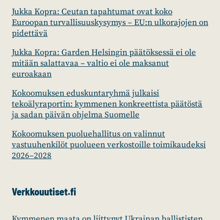
Jukka Kopra: Ceutan tapahtumat ovat koko
Euroopan turvallisuuskysymys – EU:n ulkorajojen on
pidettävä
Jukka Kopra: Garden Helsingin päätöksessä ei ole
mitään salattavaa – valtio ei ole maksanut
euroakaan
Kokoomuksen eduskuntaryhmä julkaisi
tekoälyraportin: kymmenen konkreettista päätöstä
ja sadan päivän ohjelma Suomelle
Kokoomuksen puoluehallitus on valinnut
vastuuhenkilöt puolueen verkostoille toimikaudeksi
2026–2028
Verkkouutiset.fi
Kymmenen maata on liittynyt Ukrainan ballististen