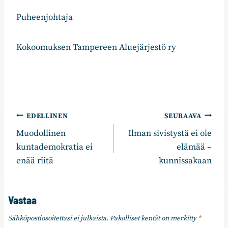
Puheenjohtaja
Kokoomuksen Tampereen Aluejärjestö ry
Artikkelien
EDELLINEN
SEURAAVA
Muodollinen
Ilman sivistystä ei ole
selaus
kuntademokratia ei
elämää –
enää riitä
kunnissakaan
Vastaa
Sähköpostiosoitettasi ei julkaista.
Pakolliset kentät on merkitty
*