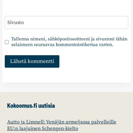
Sivusto
Tallenna nimeni, sähköpostiosoitteeni ja sivustoni tähän
selaimeen seuraavaa kommentointikertaa varten.
Kokoomus.fi uutisia
Autto ja Limnell: Venäjän armeijassa palvelleille
EU:n laajuinen Schengen-kielto