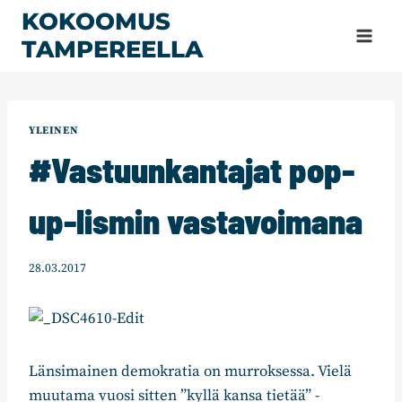
Siirry
KOKOOMUS
sisältöön
TAMPEREELLA
YLEINEN
#Vastuunkantajat pop-
up-lismin vastavoimana
28.03.2017
Länsimainen demokratia on murroksessa. Vielä
muutama vuosi sitten ”kyllä kansa tietää” -