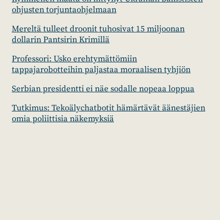
ohjusten torjuntaohjelmaan
Mereltä tulleet droonit tuhosivat 15 miljoonan
dollarin Pantsirin Krimillä
Professori: Usko erehtymättömiin
tappajarobotteihin paljastaa moraalisen tyhjiön
Serbian presidentti ei näe sodalle nopeaa loppua
Tutkimus: Tekoälychatbotit hämärtävät äänestäjien
omia poliittisia näkemyksiä