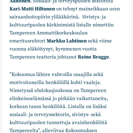
Aaltonen
. Sosiaali- ja terveyspuolen sektorilta
Kari-Matti Hiltunen
on tehnyt maineikkaan uran
sairaanhoitopiirin ylilääkärinä. Sivistys- ja
kulttuuripuolen kärkinimistä listalle nimettiin
Tampereen Ammattikorkeakoulun
emeritusrehtori
Markku Lahtinen
sekä viime
vuonna eläköitynyt, kymmenen vuotta
Tampereen teatteria johtanut
Reino Bragge
.
”Kokoomus lähtee vahvoilla osaajilla sekä
motivoituneilla henkilöillä kohti vaaleja.
Nimetyssä ehdokasjoukossa on Tampereen
elinkeinoelämässä jo pitkään vaikuttaneita,
korkean tason henkilöitä. Listalla on lisäksi
sosiaali- ja terveyssektorin, sivistys- sekä
kulttuuripuolen tunnettuja avainhenkilöitä
Tampereelta”, alleviivaa Kokoomuksen