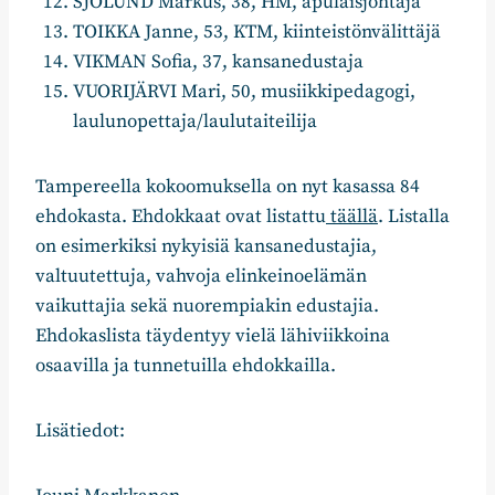
SJÖLUND Markus, 38, HM, apulaisjohtaja
TOIKKA Janne, 53, KTM, kiinteistönvälittäjä
VIKMAN Sofia, 37, kansanedustaja
VUORIJÄRVI Mari, 50, musiikkipedagogi,
laulunopettaja/laulutaiteilija
Tampereella kokoomuksella on nyt kasassa 84
ehdokasta. Ehdokkaat ovat listattu
täällä
. Listalla
on esimerkiksi nykyisiä kansanedustajia,
valtuutettuja, vahvoja elinkeinoelämän
vaikuttajia sekä nuorempiakin edustajia.
Ehdokaslista täydentyy vielä lähiviikkoina
osaavilla ja tunnetuilla ehdokkailla.
Lisätiedot: