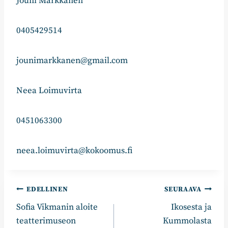
Jouni Markkanen
0405429514
jounimarkkanen@gmail.com
Neea Loimuvirta
0451063300
neea.loimuvirta@kokoomus.fi
Artikkelien
EDELLINEN
SEURAAVA
Sofia Vikmanin aloite
Ikosesta ja
selaus
teatterimuseon
Kummolasta