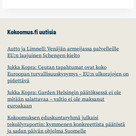
Kokoomus.fi uutisia
Autto ja Limnell: Venäjän armeijassa palvelleille
EU:n laajuinen Schengen-kielto
Jukka Kopra: Ceutan tapahtumat ovat koko
Euroopan turvallisuuskysymys – EU:n ulkorajojen on
pidettävä
Jukka Kopra: Garden Helsingin päätöksessä ei ole
mitään salattavaa – valtio ei ole maksanut
euroakaan
Kokoomuksen eduskuntaryhmä julkaisi
tekoälyraportin: kymmenen konkreettista päätöstä
ja sadan päivän ohjelma Suomelle