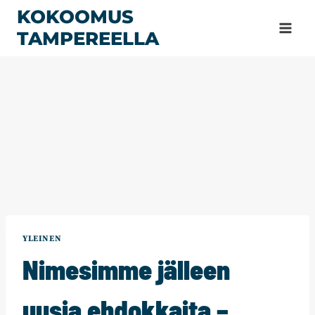
Siirry
KOKOOMUS
sisältöön
TAMPEREELLA
YLEINEN
Nimesimme jälleen
uusia ehdokkaita –