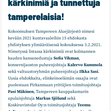
kärkinimiä ja tunnettuja
tamperelaisia!
Kokoomuksen Tampereen Aluejärjestö nimesi
kevään 2021 kuntavaaleihin 15 ehdokasta
yhdistyksen ylimääräisessä kokouksessa 3.2.2021.
Nimetyssä listassa kärkinimiä ovat kolmannen
kauden kansanedustaja
Sofia Vikman
,
konsernijaoston puheenjohtaja
Kalervo Kummola
sekä valtuustoryhmän puheenjohtaja
Ilkka Sasi
.
Uusia ehdokkaita, elinkeinoelämän osaajia ovat
puolestaan Pirkanmaan yrittäjien toimitusjohtaja
Pasi Mäkinen
, Tampereen kauppakamarin
apulaisjohtaja
Markus Sjölund
sekä
Koskiravintolat Oy:n toimitusjohtaja
Teemu