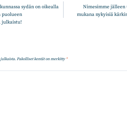
kunnassa sydän on oikealla
Nimesimme jälleen 
n puolueen
mukana nykyisiä kärkin
julkaistu!
julkaista.
Pakolliset kentät on merkitty
*