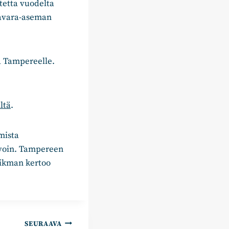
tetta vuodelta
tavara-aseman
a Tampereelle.
ltä
.
mista
avoin. Tampereen
Vikman kertoo
SEURAAVA