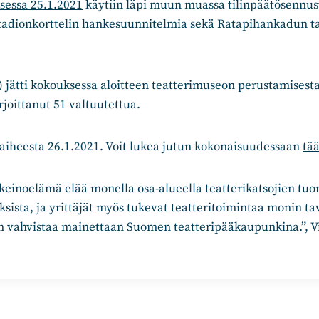
sessa 25.1.2021
käytiin läpi muun muassa tilinpäätösennus
tadionkorttelin hankesuunnitelmia sekä Ratapihankadun 
) jätti kokouksessa aloitteen teatterimuseon perustamisest
rjoittanut 51 valtuutettua.
 aiheesta 26.1.2021. Voit lukea jutun kokonaisuudessaan
tää
einoelämä elää monella osa-alueella teatterikatsojien tuo
sista, ja yrittäjät myös tukevat teatteritoimintaa monin t
n vahvistaa mainettaan Suomen teatteripääkaupunkina.”, 
n