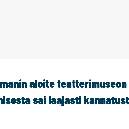
kmanin aloite teatterimuseon
isesta sai laajasti kannatus