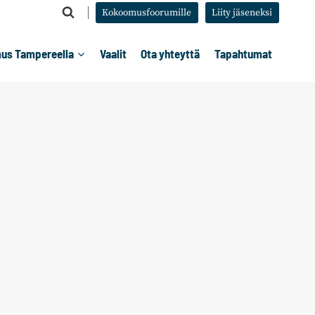
Kokoomusfoorumille
Liity jäseneksi
us Tampereella
Vaalit
Ota yhteyttä
Tapahtumat