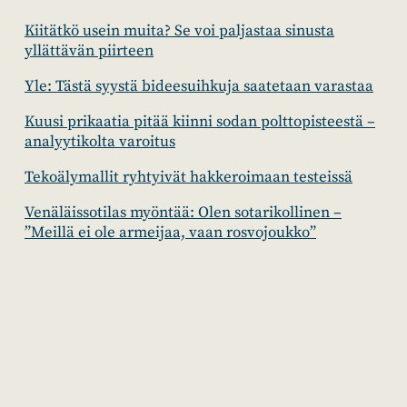
Kiitätkö usein muita? Se voi paljastaa sinusta
yllättävän piirteen
Yle: Tästä syystä bideesuihkuja saatetaan varastaa
Kuusi prikaatia pitää kiinni sodan polttopisteestä –
analyytikolta varoitus
Tekoälymallit ryhtyivät hakkeroimaan testeissä
Venäläissotilas myöntää: Olen sotarikollinen –
”Meillä ei ole armeijaa, vaan rosvojoukko”