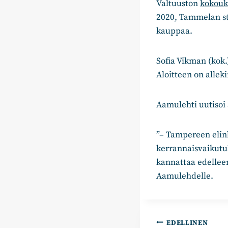
Valtuuston
kokouk
2020, Tammelan s
kauppaa.
Sofia Vikman (kok.
Aloitteen on alleki
Aamulehti uutisoi
”– Tampereen elink
kerrannaisvaikutuk
kannattaa edellee
Aamulehdelle.
Artikkelie
EDELLINEN