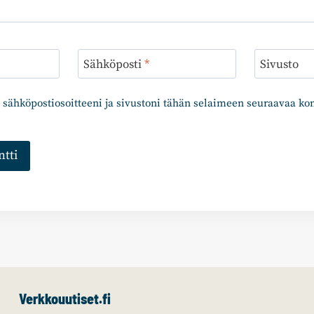
Sähköposti
*
Sivusto
 sähköpostiosoitteeni ja sivustoni tähän selaimeen seuraavaa k
Verkkouutiset.fi