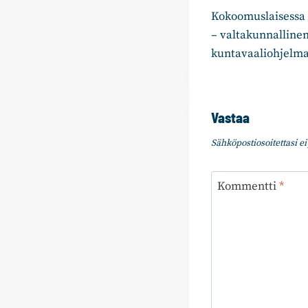
Kokoomuslaisessa 
selaus
– valtakunnalline
kuntavaaliohjelma 
Vastaa
Sähköpostiosoitettasi ei 
Kommentti
*