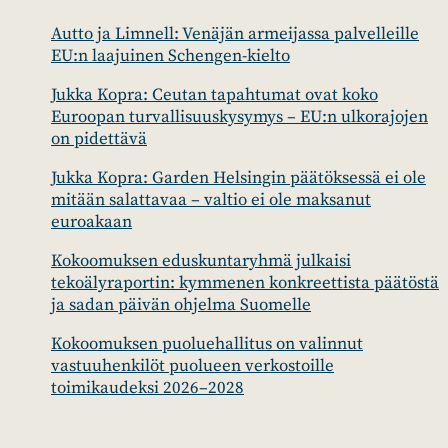
Autto ja Limnell: Venäjän armeijassa palvelleille
EU:n laajuinen Schengen-kielto
Jukka Kopra: Ceutan tapahtumat ovat koko
Euroopan turvallisuuskysymys – EU:n ulkorajojen
on pidettävä
Jukka Kopra: Garden Helsingin päätöksessä ei ole
mitään salattavaa – valtio ei ole maksanut
euroakaan
Kokoomuksen eduskuntaryhmä julkaisi
tekoälyraportin: kymmenen konkreettista päätöstä
ja sadan päivän ohjelma Suomelle
Kokoomuksen puoluehallitus on valinnut
vastuuhenkilöt puolueen verkostoille
toimikaudeksi 2026–2028