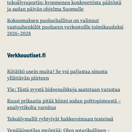
tekoälyraportin: kymmenen konkreettista päätöstä
ja sadan päivän ohjelma Suomelle
Kokoomuksen puoluehallitus on valinnut
vastuuhenkilöt puolueen verkostoille toimikaudeksi
2026–2028
Verkkouutiset.fi
Kiitätkö usein muita? Se voi paljastaa sinusta
yllättävän piirteen
Yle: Tästä syystä bideesuihkuja saatetaan varastaa
Kuusi prikaatia pitää kiinni sodan polttopisteestä –
analyytikolta varoitus
Tekoälymallit ryhtyivät hakkeroimaan testeissä
Venäläissotilas myöntää: Olen sotarikollinen –