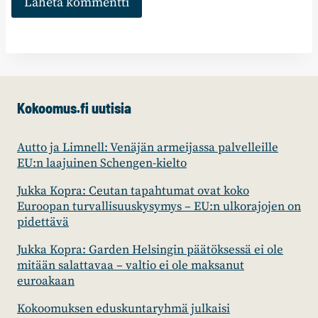
Kokoomus.fi uutisia
Autto ja Limnell: Venäjän armeijassa palvelleille
EU:n laajuinen Schengen-kielto
Jukka Kopra: Ceutan tapahtumat ovat koko
Euroopan turvallisuuskysymys – EU:n ulkorajojen on
pidettävä
Jukka Kopra: Garden Helsingin päätöksessä ei ole
mitään salattavaa – valtio ei ole maksanut
euroakaan
Kokoomuksen eduskuntaryhmä julkaisi