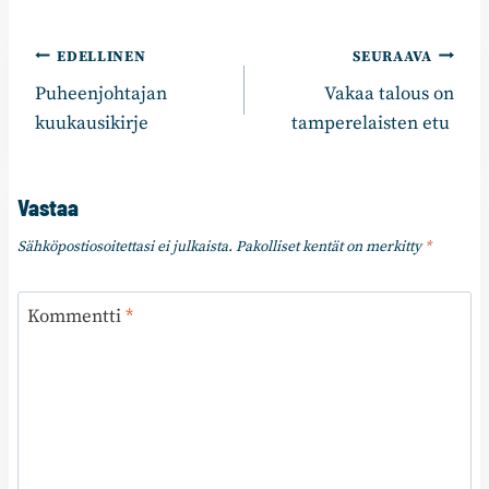
Artikkelien
EDELLINEN
SEURAAVA
Puheenjohtajan
Vakaa talous on
selaus
kuukausikirje
tamperelaisten etu
Vastaa
Sähköpostiosoitettasi ei julkaista.
Pakolliset kentät on merkitty
*
Kommentti
*