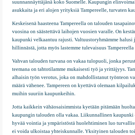
suunnannäyttäjänä koko Suomelle. Kaupungin elinvoimai
asukkaita ja eri alojen yrityksiä Tampereelle, turvaten 
Keskeisenä haasteena Tampereella on talouden tasapainott
vuosina on säästettävä laihojen vuosien varalle. On ke
kaupunki velkaantuu rajusti. Valtuustoryhmämme halusi 
hillinnästä, jotta myös lastemme tulevaisuus Tampereella
Vahvan talouden turvana on vakaa tulopuoli, jonka perus
teemana on tahtotilamme mukaisesti työ ja yrittäjyys. T
alhaisin työn verotus, joka on mahdollistanut työnteon va
määrä vähenee. Tampereen o
n kyettävä olemaan kilpail
muihin suuriin kaupunkeihin.
Jotta kaikkein vähäosaisimmista kyetään pitämään huolta 
kaupungin talouden olla vakaa. Liikunnallinen kaupunki e
hyvää vointia ja ympäristöstä huolehtiminen luo turvallisu
ei voida ulkoistaa yhteiskunnalle. Yksityinen talouden to