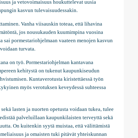
suus ja vetovoimaisuus houkuttelevat uusia
kaupungin kasvun tulevaisuudessakin.
aminen. Vanha viisauskin toteaa, että lihavina
stämätöntä, jos nousukauden kuumimpina vuosina
ja sai pormestariohjelmaan vaateen menojen kasvun
 voidaan turvata.
tana on työ. Pormestariohjelman kantavana
ampereen kehitystä on tukenut kaupunkiseudun
hvistumisen. Kuntaverotusta kiristettäessä työn
ukykyinen myös verotuksen keveydessä suhteessa
sekä lasten ja nuorten opetusta voidaan tukea, tulee
distää palveluillaan kaupunkilaisten terveyttä sekä
utta. On kuitenkin syytä muistaa, että välittämistä
imeliaisuus ja omaisten tuki pitävät yhteiskunnan