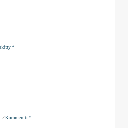
rkitty
*
Kommentti
*