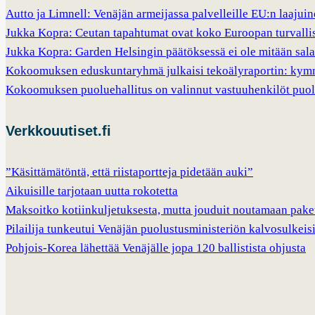
Autto ja Limnell: Venäjän armeijassa palvelleille EU:n laajui
Jukka Kopra: Ceutan tapahtumat ovat koko Euroopan turvalli
Jukka Kopra: Garden Helsingin päätöksessä ei ole mitään sala
Kokoomuksen eduskuntaryhmä julkaisi tekoälyraportin: kymm
Kokoomuksen puoluehallitus on valinnut vastuuhenkilöt puo
Verkkouutiset.fi
”Käsittämätöntä, että riistaportteja pidetään auki”
Aikuisille tarjotaan uutta rokotetta
Maksoitko kotiinkuljetuksesta, mutta jouduit noutamaan paket
Pilailija tunkeutui Venäjän puolustusministeriön kalvosulkeis
Pohjois-Korea lähettää Venäjälle jopa 120 ballistista ohjusta