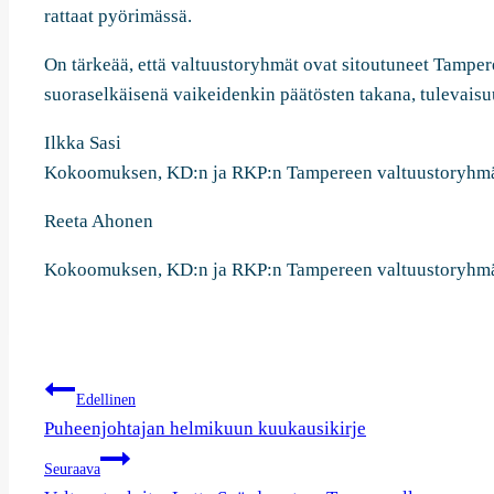
rattaat pyörimässä.
On tärkeää, että valtuustoryhmät ovat sitoutuneet Tampe
suoraselkäisenä vaikeidenkin päätösten takana, tulevais
Ilkka Sasi
Kokoomuksen, KD:n ja RKP:n Tampereen valtuustoryhmä
Reeta Ahonen
Kokoomuksen, KD:n ja RKP:n Tampereen valtuustoryhm
Artikkelien
Edellinen
selaus
Puheenjohtajan helmikuun kuukausikirje
Seuraava