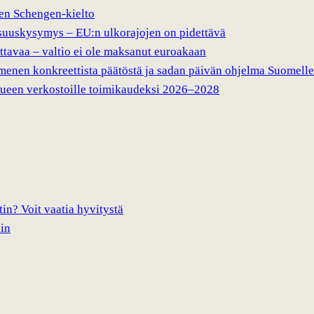
nen Schengen-kielto
suuskysymys – EU:n ulkorajojen on pidettävä
ttavaa – valtio ei ole maksanut euroakaan
enen konkreettista päätöstä ja sadan päivän ohjelma Suomelle
lueen verkostoille toimikaudeksi 2026–2028
in? Voit vaatia hyvitystä
iin