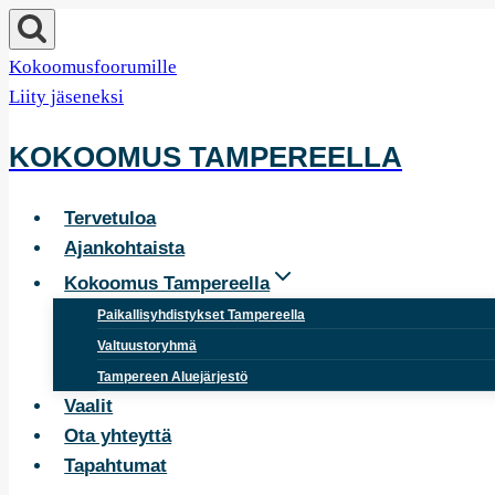
Siirry
sisältöön
Kokoomusfoorumille
Liity jäseneksi
KOKOOMUS TAMPEREELLA
Tervetuloa
Ajankohtaista
Kokoomus Tampereella
Paikallisyhdistykset Tampereella
Valtuustoryhmä
Tampereen Aluejärjestö
Vaalit
Ota yhteyttä
Tapahtumat