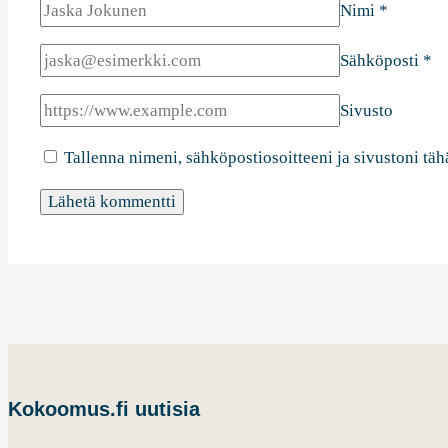
Nimi
*
Sähköposti
*
Sivusto
Tallenna nimeni, sähköpostiosoitteeni ja sivustoni t
Kokoomus.fi uutisia