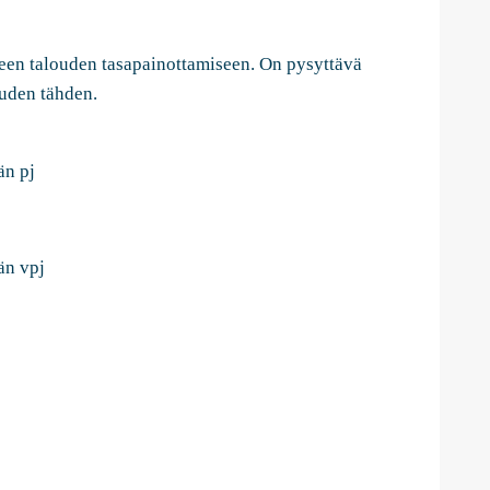
reen talouden tasapainottamiseen. On pysyttävä
uuden tähden.
n pj
än vpj