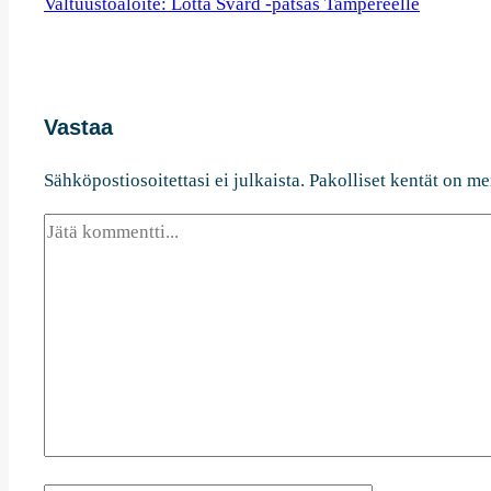
Valtuustoaloite: Lotta Svärd -patsas Tampereelle
Vastaa
Sähköpostiosoitettasi ei julkaista.
Pakolliset kentät on me