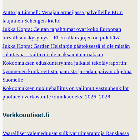
Autto ja Limnell: Venäjän armeijassa palvelleille EU:n
laajuinen Schengen-kielto
Jukka Kopra: Ceutan tapahtumat ovat koko Euroopan
turvallisuuskysymys – EU:n ulkorajojen on pidettävä
Jukka Kopra: Garden Helsingin päätöksessä ei ole mitään
salattavaa – valtio ei ole maksanut euroakaan
Kokoomuksen eduskuntaryhmä julkaisi tekoälyraportin:
kymmenen konkreettista päätöstä ja sadan päivän ohjelma
Suomelle
Kokoomuksen puoluehallitus on valinnut vastuuhenkilöt
puolueen verkostoille toimikaudeksi 2026–2028
Verkkouutiset.fi
Vaaralliset valemeduusat sulkivat uimarantoja Ranskassa