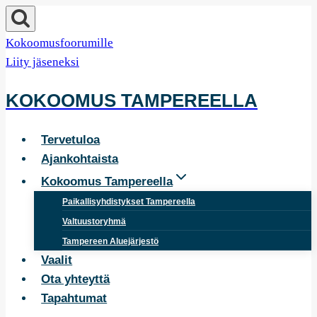
Siirry
sisältöön
Kokoomusfoorumille
Liity jäseneksi
KOKOOMUS TAMPEREELLA
Tervetuloa
Ajankohtaista
Kokoomus Tampereella
Paikallisyhdistykset Tampereella
Valtuustoryhmä
Tampereen Aluejärjestö
Vaalit
Ota yhteyttä
Tapahtumat