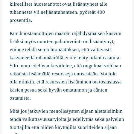
kiireelliset huostaanotot ovat lisääntyneet alle
tuhannesta yli neljääntuhanteen, pyöreät 400
prosenttia.
Kun huostaanottojen määrän räjähdysmäisen kasvun
lisäksi myös nuorten pahoinvointi on lisääntynyt,
voinee tehdä sen johtopäätöksen, että valtavasti
kasvaneella rahamäärällä ei ole tehty oikeita asioita.
Silti moni edelleen kuvittelee, että ongelmat voidaan
ratkaista lisäämällä resursseja entisestään. Voi toki
olla niinkin, että resurssien lisääminen on tosiasiassa
käsien pesua sekä hyvän omatunnon ja äänten
ostamista.
Mitä jos jatkuvien menolisäysten sijaan alettaisiinkin
tehdä vaikuttavuusarvioita ja edellyttää sekä palvelun
tuottajilta että niiden käyttäjiltä suoritteiden sijaan