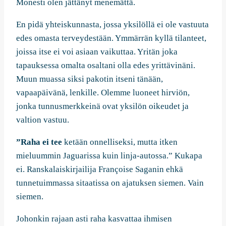
Monesti olen jättänyt menemättä.
En pidä yhteiskunnasta, jossa yksilöllä ei ole vastuuta
edes omasta terveydestään. Ymmärrän kyllä tilanteet,
joissa itse ei voi asiaan vaikuttaa. Yritän joka
tapauksessa omalta osaltani olla edes yrittävinäni.
Muun muassa siksi pakotin itseni tänään,
vapaapäivänä, lenkille. Olemme luoneet hirviön,
jonka tunnusmerkkeinä ovat yksilön oikeudet ja
valtion vastuu.
”Raha ei tee
ketään onnelliseksi, mutta itken
mieluummin Jaguarissa kuin linja-autossa.” Kukapa
ei. Ranskalaiskirjailija Françoise Saganin ehkä
tunnetuimmassa sitaatissa on ajatuksen siemen. Vain
siemen.
Johonkin rajaan asti raha kasvattaa ihmisen