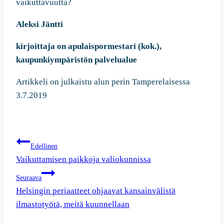
vaikuttavuutta?
Aleksi Jäntti
kirjoittaja on apulaispormestari (kok.),
kaupunkiympäristön palvelualue
Artikkeli on julkaistu alun perin Tamperelaisessa
3.7.2019
Artikkelien
Edellinen
selaus
Vaikuttamisen paikkoja valiokunnissa
Seuraava
Helsingin periaatteet ohjaavat kansainvälistä
ilmastotyötä, meitä kuunnellaan