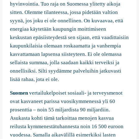
hyvinvointia. Tuo raja on Suomessa ylitetty aikoja
sitten. Olemme tilanteessa, jossa pidetään valtion
syynä, jos joku ei ole onnellinen. On kuvaavaa, että
energiaa käytetään kaupungin moittimiseen
keskustan epäsiisteydestä sen sijaan, että vaadittaisiin
kaupunkilaisia olemaan roskaamatta ja vanhempia
kasvattamaan lapsensa siisteyteen. Ei ole olemassa
sellaista summaa, jolla saadaan kaikki terveiksi ja
onnellisiksi. Silti syydämme palveluihin jatkuvasti
lisää rahaa, jota ei ole.
Suomen
vertailukelpoiset sosiaali- ja terveysmenot
ovat kasvaneet parissa vuosikymmenessä yli 60
prosenttia – noin 55 miljardista 90 miljardiin.
Asukasta kohti tämä tarkoittaa menojen kasvua
reilusta kymmenestätuhannesta noin 16 500 euroon
vuodessa. Samalla aikavälillä esimerkiksi lasten