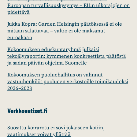
Euroopan turvallisuuskysymys – EU:n ulkorajojen on
pidettävä
Jukka Kopra: Garden Helsingin päätöksessä ei ole
mitään salattavaa – valtio ei ole maksanut
euroakaan
Kokoomuksen eduskuntaryhmä julkaisi
tekoälyraportin: kymmenen konkreettista päätöstä
ja sadan päivän ohjelma Suomelle
Kokoomuksen puoluehallitus on valinnut
vastuuhenkilöt puolueen verkostoille toimikaudeksi
2026–2028
Verkkouutiset.fi
Suosittu koirarotu ei sovi jokaiseen kotiin,
vaatimukset voivat yllättää