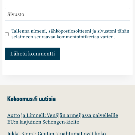
Sivusto
Tallenna nimeni, sähköpostiosoitteeni ja sivustoni tähän
selaimeen seuraavaa kommentointikertaa varten.
Kokoomus.fi uutisia
Autto ja Limnell: Venäjän armeijassa palvelleille
EU:n laajuinen Schengen-kielto
Jukka Kopra: Ceutan tapahtumat ovat koko