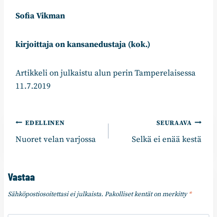
Sofia Vikman
kirjoittaja on kansanedustaja (kok.)
Artikkeli on julkaistu alun perin Tamperelaisessa
11.7.2019
Artikkelien
EDELLINEN
SEURAAVA
Nuoret velan varjossa
Selkä ei enää kestä
selaus
Vastaa
Sähköpostiosoitettasi ei julkaista.
Pakolliset kentät on merkitty
*