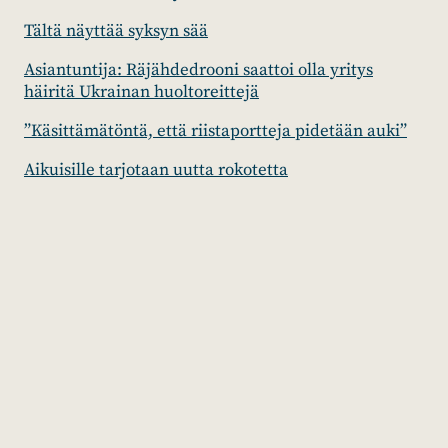
Tältä näyttää syksyn sää
Asiantuntija: Räjähdedrooni saattoi olla yritys
häiritä Ukrainan huoltoreittejä
”Käsittämätöntä, että riistaportteja pidetään auki”
Aikuisille tarjotaan uutta rokotetta