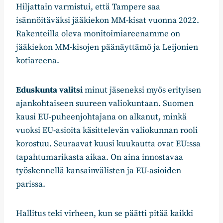
Hiljattain varmistui, että Tampere saa
isännöitäväksi jääkiekon MM-kisat vuonna 2022.
Rakenteilla oleva monitoimiareenamme on
jääkiekon MM-kisojen päänäyttämö ja Leijonien
kotiareena.
Eduskunta valitsi
minut jäseneksi myös erityisen
ajankohtaiseen suureen valiokuntaan. Suomen
kausi EU-puheenjohtajana on alkanut, minkä
vuoksi EU-asioita käsittelevän valiokunnan rooli
korostuu. Seuraavat kuusi kuukautta ovat EU:ssa
tapahtumarikasta aikaa. On aina innostavaa
työskennellä kansainvälisten ja EU-asioiden
parissa.
Hallitus teki virheen, kun se päätti pitää kaikki