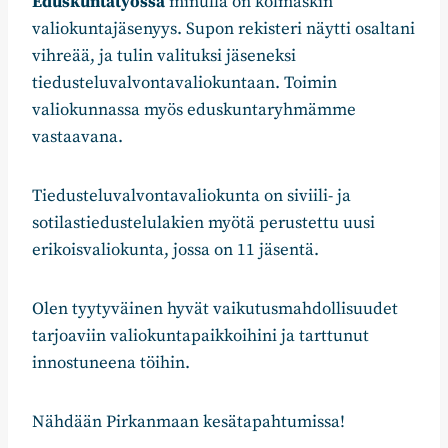
Eduskuntatyössä
minulla on kolmaskin
valiokuntajäsenyys. Supon rekisteri näytti osaltani
vihreää, ja tulin valituksi jäseneksi
tiedusteluvalvontavaliokuntaan. Toimin
valiokunnassa myös eduskuntaryhmämme
vastaavana.
Tiedusteluvalvontavaliokunta on siviili- ja
sotilastiedustelulakien myötä perustettu uusi
erikoisvaliokunta, jossa on 11 jäsentä.
Olen tyytyväinen hyvät vaikutusmahdollisuudet
tarjoaviin valiokuntapaikkoihini ja tarttunut
innostuneena töihin.
Nähdään Pirkanmaan kesätapahtumissa!