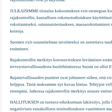
JULKAISIMME tiistaina kokoomuksen exit-strategian koro
rajakontrollin, kansallisen rokotustodistuksen käyttööno
rokottamiseksi, satunnaistestauksen, massarokottamisen 
keinoja.
Suomen exit-suunnitelman tavoitteeksi on asetettava tau
estäminen.
Rajakontrollin merkitys koronaviruksen leviämisen estäm
terveysturvallisuudesta huolehtimisessa Suomi on ollut 
Rajaturvallisuuden puutteet ovat johtaneet siihen, että 
helppoa. Tästä maksamme nyt kovaa hintaa. Tehtyjen virh
eteenpäin. Jatkossa rajakontrollin merkitys nousee entis
HALLITUKSEN on tuotava eduskuntaan lakiesitys, jolla 
negatiivisen ennakollisen testitodistuksen vaatiminen ma