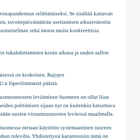
napandemian selättämiseksi. Se sisältää kattavan
ton, tavoitepäivämäärän asettamisen aikuisväestön
suunnitelman sekä monia muita konkreettisia
din tukahduttaminen kesän aikana ja uuden aallon
isessä on keskeinen. Rajojen
EU:n löperöimmästä päästä.
virusmuunnosten leviäminen Suomeen on ollut liian
eiden pohtimisen sijaan nyt on kuitenkin katsottava
estään uusien virusmuunnosten levitessä maailmalla.
Suomessa otetaan käyttöön systemaattinen tuoreen
ahan tulevilta. Yhdistettynä karanteeniin tämä on