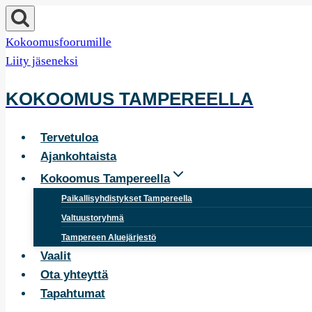
Siirry
sisältöön
Kokoomusfoorumille
Liity jäseneksi
KOKOOMUS TAMPEREELLA
Tervetuloa
Ajankohtaista
Kokoomus Tampereella
Paikallisyhdistykset Tampereella
Valtuustoryhmä
Tampereen Aluejärjestö
Vaalit
Ota yhteyttä
Tapahtumat