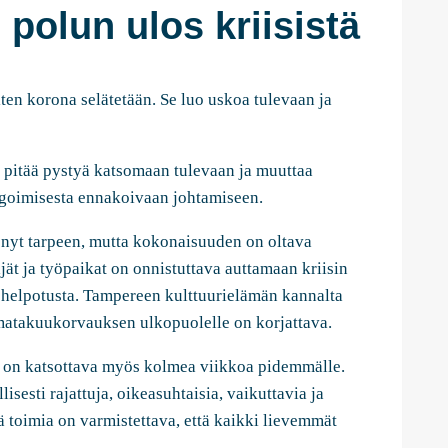
 polun ulos kriisistä
ten korona selätetään. Se luo uskoa tulevaan ja
pitää pystyä katsomaan tulevaan ja muuttaa
agoimisesta ennakoivaan johtamiseen.
i nyt tarpeen, mutta kokonaisuuden on oltava
jät ja työpaikat on onnistuttava auttamaan kriisin
n helpotusta. Tampereen kulttuurielämän kannalta
umatakuukorvauksen ulkopuolelle on korjattava.
 on katsottava myös kolmea viikkoa pidemmälle.
isesti rajattuja, oikeasuhtaisia, vaikuttavia ja
ä toimia on varmistettava, että kaikki lievemmät