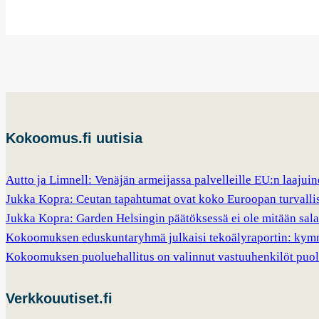
Kokoomus.fi uutisia
Autto ja Limnell: Venäjän armeijassa palvelleille EU:n laajui
Jukka Kopra: Ceutan tapahtumat ovat koko Euroopan turvalli
Jukka Kopra: Garden Helsingin päätöksessä ei ole mitään sala
Kokoomuksen eduskuntaryhmä julkaisi tekoälyraportin: kymm
Kokoomuksen puoluehallitus on valinnut vastuuhenkilöt puo
Verkkouutiset.fi