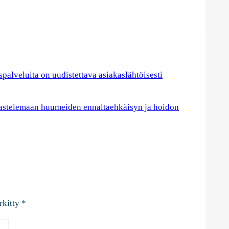
spalveluita on uudistettava asiakaslähtöisesti
kastelemaan huumeiden ennaltaehkäisyn ja hoidon
rkitty
*