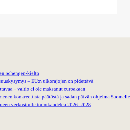
nen Schengen-kielto
suuskysymys – EU:n ulkorajojen on pidettävä
ttavaa – valtio ei ole maksanut euroakaan
enen konkreettista päätöstä ja sadan päivän ohjelma Suomelle
lueen verkostoille toimikaudeksi 2026–2028