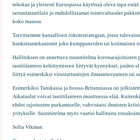
tehokas ja yleisesti Euroopassa käytössä oleva tapa estä
tartuntatautilain jo mahdollistamat toimivaltuudet pakko
koko maassa.
Tarvitsemme kansallisen rokotestrategian, jossa tulevaisu
hankintamekanismit joko kumppaneiden tai kotimaisen r
Hallituksen on annettava suunnitelma koronarajoitusten 
tautitilanteen kehittymiseen liittyvät kynnykset, joiden a
liittyä esimerkiksi virustartuntojen ilmaantuvuuteen tai 
Esimerkiksi Tanskassa ja Isossa-Britanniassa on julkistet
Aikataulut voivat tautitilanteen muuttuessa elää. Kuitenk
ehdot rajoitusten purkamiselle, vahvistaisi ihmisten kriis
yrityksille. Suunnitelma myös vaatisi hallitusta ennakoim
Sofia Vikman