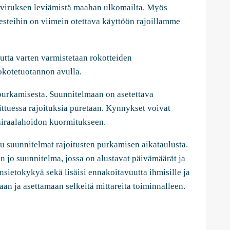
ä viruksen leviämistä maahan ulkomailta. Myös
testeihin on viimein otettava käyttöön rajoillamme
utta varten varmistetaan rokotteiden
okotetuotannon avulla.
purkamisesta. Suunnitelmaan on asetettava
littuessa rajoituksia puretaan. Kynnykset voivat
sairaalahoidon kuormitukseen.
tu suunnitelmat rajoitusten purkamisen aikataulusta.
in jo suunnitelma, jossa on alustavat päivämäärät ja
insietokykyä sekä lisäisi ennakoitavuutta ihmisille ja
aan ja asettamaan selkeitä mittareita toiminnalleen.