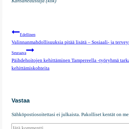
Kansanedustaja (kok)
Artikkelien
Edellinen
selaus
Valinnanmahdollisuuksia pitää lisätä – Sosiaali- ja tervey
Seuraava
Päihdehoitojen kehittäminen Tampereella -työryhmä tar
kehittämiskohteita
Vastaa
Sähköpostiosoitettasi ei julkaista.
Pakolliset kentät on me