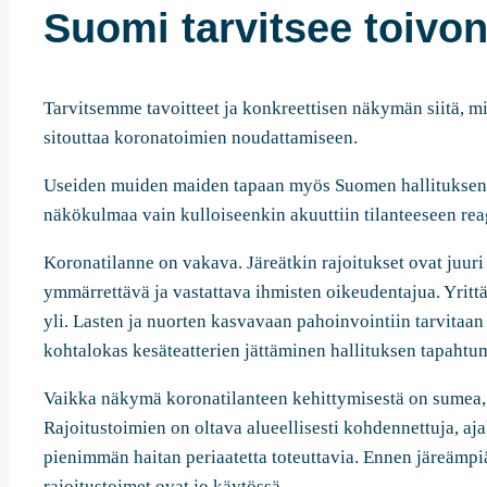
Suomi tarvitsee toivon
Tarvitsemme tavoitteet ja konkreettisen näkymän siitä, mi
sitouttaa koronatoimien noudattamiseen.
Useiden muiden maiden tapaan myös Suomen hallituksen 
näkökulmaa vain kulloiseenkin akuuttiin tilanteeseen re
Koronatilanne on vakava. Järeätkin rajoitukset ovat juur
ymmärrettävä ja vastattava ihmisten oikeudentajua. Yrittä
yli. Lasten ja nuorten kasvavaan pahoinvointiin tarvitaa
kohtalokas kesäteatterien jättäminen hallituksen tapaht
Vaikka näkymä koronatilanteen kehittymisestä on sumea,
Rajoitustoimien on oltava alueellisesti kohdennettuja, ajall
pienimmän haitan periaatetta toteuttavia. Ennen järeämpi
rajoitustoimet ovat jo käytössä.