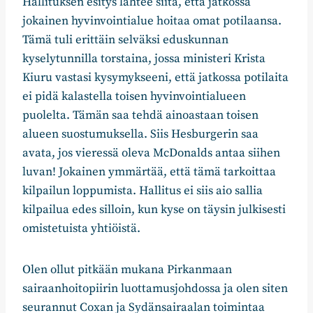
Hallituksen esitys lähtee siitä, että jatkossa
jokainen hyvinvointialue hoitaa omat potilaansa.
Tämä tuli erittäin selväksi eduskunnan
kyselytunnilla torstaina, jossa ministeri Krista
Kiuru vastasi kysymykseeni, että jatkossa potilaita
ei pidä kalastella toisen hyvinvointialueen
puolelta. Tämän saa tehdä ainoastaan toisen
alueen suostumuksella. Siis Hesburgerin saa
avata, jos vieressä oleva McDonalds antaa siihen
luvan! Jokainen ymmärtää, että tämä tarkoittaa
kilpailun loppumista. Hallitus ei siis aio sallia
kilpailua edes silloin, kun kyse on täysin julkisesti
omistetuista yhtiöistä.
Olen ollut pitkään mukana Pirkanmaan
sairaanhoitopiirin luottamusjohdossa ja olen siten
seurannut Coxan ja Sydänsairaalan toimintaa