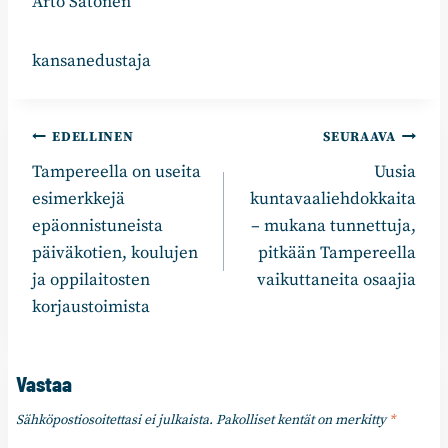
Arto Satonen
kansanedustaja
Artikkelien
EDELLINEN
SEURAAVA
Tampereella on useita
Uusia
selaus
esimerkkejä
kuntavaaliehdokkaita
epäonnistuneista
– mukana tunnettuja,
päiväkotien, koulujen
pitkään Tampereella
ja oppilaitosten
vaikuttaneita osaajia
korjaustoimista
Vastaa
Sähköpostiosoitettasi ei julkaista.
Pakolliset kentät on merkitty
*