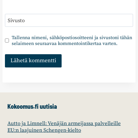
Sivusto
Tallenna nimeni, sähköpostiosoitteeni ja sivustoni tähän
selaimeen seuraavaa kommentointikertaa varten.
Kokoomus.fi uutisia
Autto ja Limnell: Venäjän armeijassa palvelleille
EU:n laajuinen Schengen-kielto