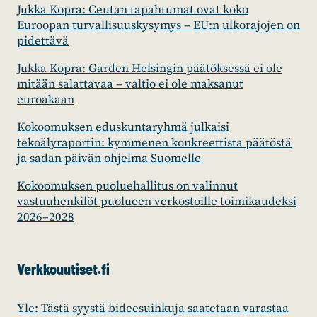
Jukka Kopra: Ceutan tapahtumat ovat koko
Euroopan turvallisuuskysymys – EU:n ulkorajojen on
pidettävä
Jukka Kopra: Garden Helsingin päätöksessä ei ole
mitään salattavaa – valtio ei ole maksanut
euroakaan
Kokoomuksen eduskuntaryhmä julkaisi
tekoälyraportin: kymmenen konkreettista päätöstä
ja sadan päivän ohjelma Suomelle
Kokoomuksen puoluehallitus on valinnut
vastuuhenkilöt puolueen verkostoille toimikaudeksi
2026–2028
Verkkouutiset.fi
Yle: Tästä syystä bideesuihkuja saatetaan varastaa