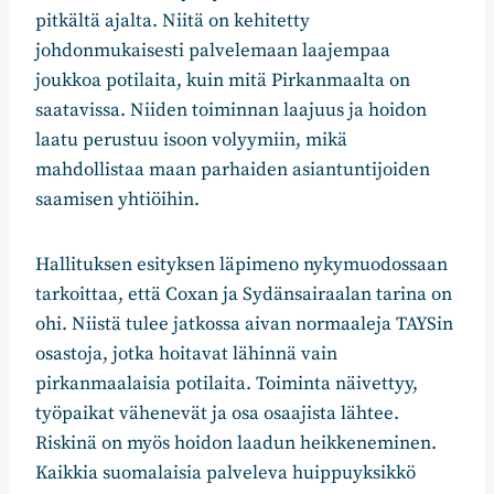
pitkältä ajalta. Niitä on kehitetty
johdonmukaisesti palvelemaan laajempaa
joukkoa potilaita, kuin mitä Pirkanmaalta on
saatavissa. Niiden toiminnan laajuus ja hoidon
laatu perustuu isoon volyymiin, mikä
mahdollistaa maan parhaiden asiantuntijoiden
saamisen yhtiöihin.
Hallituksen esityksen läpimeno nykymuodossaan
tarkoittaa, että Coxan ja Sydänsairaalan tarina on
ohi. Niistä tulee jatkossa aivan normaaleja TAYSin
osastoja, jotka hoitavat lähinnä vain
pirkanmaalaisia potilaita. Toiminta näivettyy,
työpaikat vähenevät ja osa osaajista lähtee.
Riskinä on myös hoidon laadun heikkeneminen.
Kaikkia suomalaisia palveleva huippuyksikkö