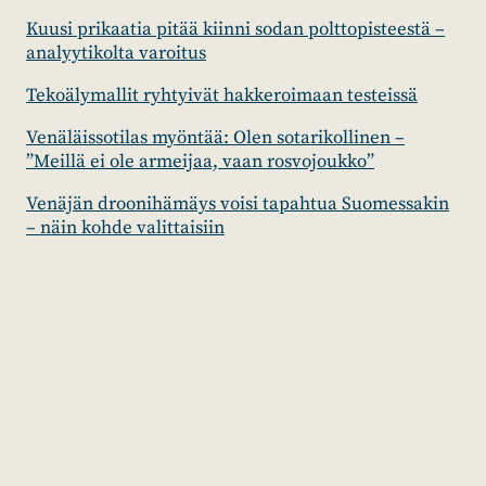
Kuusi prikaatia pitää kiinni sodan polttopisteestä –
analyytikolta varoitus
Tekoälymallit ryhtyivät hakkeroimaan testeissä
Venäläissotilas myöntää: Olen sotarikollinen –
”Meillä ei ole armeijaa, vaan rosvojoukko”
Venäjän droonihämäys voisi tapahtua Suomessakin
– näin kohde valittaisiin