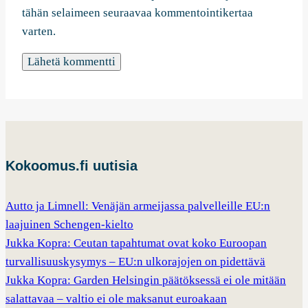
tähän selaimeen seuraavaa kommentointikertaa
varten.
Kokoomus.fi uutisia
Autto ja Limnell: Venäjän armeijassa palvelleille EU:n
laajuinen Schengen-kielto
Jukka Kopra: Ceutan tapahtumat ovat koko Euroopan
turvallisuuskysymys – EU:n ulkorajojen on pidettävä
Jukka Kopra: Garden Helsingin päätöksessä ei ole mitään
salattavaa – valtio ei ole maksanut euroakaan