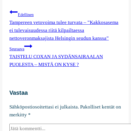
Artikkelien
Edellinen
selaus
Tampereen vetovoima tulee turvata – ”Kakkosasema
ei tulevaisuudessa riitä kilpailtaessa
nettoveronmaksajista Helsingin seudun kanssa”
Seuraava
TAISTELU COXAN JA SYDÄNSAIRAALAN
PUOLESTA – MISTÄ ON KYSE ?
Vastaa
Sähköpostiosoitettasi ei julkaista.
Pakolliset kentät on
merkitty
*