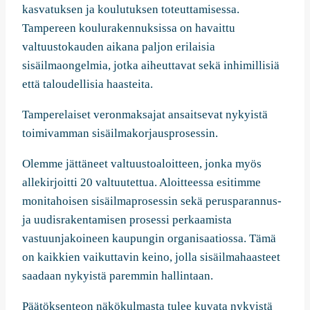
kasvatuksen ja koulutuksen toteuttamisessa.
Tampereen koulurakennuksissa on havaittu
valtuustokauden aikana paljon erilaisia
sisäilmaongelmia, jotka aiheuttavat sekä inhimillisiä
että taloudellisia haasteita.
Tamperelaiset veronmaksajat ansaitsevat nykyistä
toimivamman sisäilmakorjausprosessin.
Olemme jättäneet valtuustoaloitteen, jonka myös
allekirjoitti 20 valtuutettua. Aloitteessa esitimme
monitahoisen sisäilmaprosessin sekä perusparannus-
ja uudisrakentamisen prosessi perkaamista
vastuunjakoineen kaupungin organisaatiossa. Tämä
on kaikkien vaikuttavin keino, jolla sisäilmahaasteet
saadaan nykyistä paremmin hallintaan.
Päätöksenteon näkökulmasta tulee kuvata nykyistä