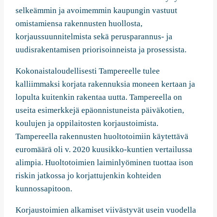
selkeämmin ja avoimemmin kaupungin vastuut
omistamiensa rakennusten huollosta,
korjaussuunnitelmista sekä perusparannus- ja
uudisrakentamisen priorisoinneista ja prosessista.
Kokonaistaloudellisesti Tampereelle tulee
kalliimmaksi korjata rakennuksia moneen kertaan ja
lopulta kuitenkin rakentaa uutta. Tampereella on
useita esimerkkejä epäonnistuneista päiväkotien,
koulujen ja oppilaitosten korjaustoimista.
Tampereella rakennusten huoltotoimiin käytettävä
euromäärä oli v. 2020 kuusikko-kuntien vertailussa
alimpia. Huoltotoimien laiminlyöminen tuottaa ison
riskin jatkossa jo korjattujenkin kohteiden
kunnossapitoon.
Korjaustoimien alkamiset viivästyvät usein vuodella