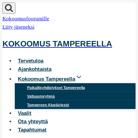
Siirry
sisältöön
Kokoomusfoorumille
Liity jäseneksi
KOKOOMUS TAMPEREELLA
Tervetuloa
Ajankohtaista
Kokoomus Tampereella
Paikallisyhdistykset Tampereella
Valtuustoryhmä
Tampereen Aluejärjestö
Vaalit
Ota yhteyttä
Tapahtumat