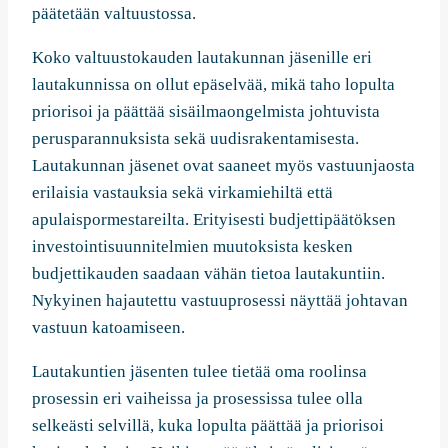
päätetään valtuustossa.
Koko valtuustokauden lautakunnan jäsenille eri
lautakunnissa on ollut epäselvää, mikä taho lopulta
priorisoi ja päättää sisäilmaongelmista johtuvista
perusparannuksista sekä uudisrakentamisesta.
Lautakunnan jäsenet ovat saaneet myös vastuunjaosta
erilaisia vastauksia sekä virkamiehiltä että
apulaispormestareilta. Erityisesti budjettipäätöksen
investointisuunnitelmien muutoksista kesken
budjettikauden saadaan vähän tietoa lautakuntiin.
Nykyinen hajautettu vastuuprosessi näyttää johtavan
vastuun katoamiseen.
Lautakuntien jäsenten tulee tietää oma roolinsa
prosessin eri vaiheissa ja prosessissa tulee olla
selkeästi selvillä, kuka lopulta päättää ja priorisoi