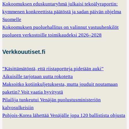
Kokoomuksen eduskuntaryhmä julkaisi tekoälyraportin:
kymmenen konkreettista päätöstä ja sadan päivän ohjelma
Suomelle
Kokoomuksen puoluehallitus on valinnut vastuuhenkilöt
puolueen verkostoille toimikaudeksi 2026–2028
Verkkouutiset.fi
”Käsittämätöntä, että riistaportteja pidetään auki”
Aikuisille tarjotaan uutta rokotetta
Maksoitko kotiinkuljetuksesta, mutta jouduit noutamaan
paketin? Voit vaatia hyvitystä
Pilailija tunkeutui Venäjän puolustusministeriön
kalvosulkeisiin
Pohjois-Korea lähettää Venäjälle jopa 120 ballistista ohjusta