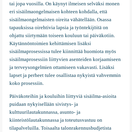
tai jopa vuosilla. On käynyt ilmeisen selväksi monen
eri sisäilmaongelmaisen kohteen kohdalla, että
sisäilmaongelmaisten oireita vähätellään. Osassa
tapauksissa oirehtivia lapsia ja työntekijöitä on
ohjattu siirtymään toiseen kouluun tai päiväkotiin.
Käytännöntoimien kehittämisen lisäksi
sisäilmaprosessissa tulee kiinnittää huomiota myös
sisäilmaprosessiin liittyvien asenteiden korjaamiseen
ja terveysongelmien ottamiseen vakavasti. Lisäksi
lapset ja perheet tulee osallistaa nykyistä vahvemmin
koko prosessiin.
Päiväkoteihin ja kouluihin liittyviä sisäilma-asioita
puidaan nykyisellään sivistys- ja
kulttuurilautakunnassa, asunto- ja
kiinteistölautakunnassa ja toteutusvastuu on
tilapalveluilla. Toisaalta talonrakennusbudjetista