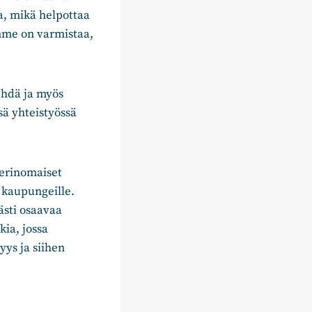
ja, mikä helpottaa
mme on varmistaa,
ehdä ja myös
sä yhteistyössä
 erinomaiset
a kaupungeille.
ästi osaavaa
ia, jossa
yys ja siihen