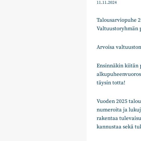
11.11.2024
Talousarviopuhe 2
Valtuustoryhmän p
Arvoisa valtuuston
Ensinnäkin kiitän 
alkupuheenvuorosta
täysin totta!
Vuoden 2025 talous
numeroita ja luku
rakentaa tulevaisu
kannustaa sekä tu