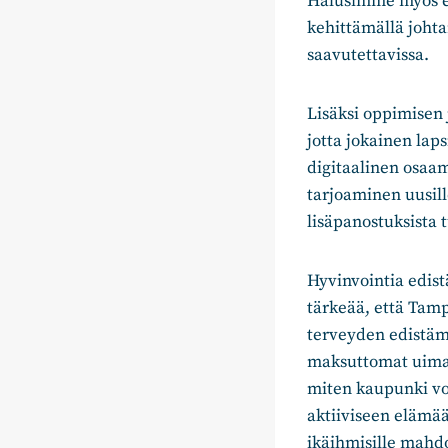
Halusimme myös ed
kehittämällä johta
saavutettavissa.
Lisäksi oppimisen 
jotta jokainen lap
digitaalinen osaa
tarjoaminen uusill
lisäpanostuksista 
Hyvinvointia edis
tärkeää, että Tampe
terveyden edistämi
maksuttomat uimaha
miten kaupunki voi
aktiiviseen elämä
ikäihmisille mahdo