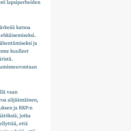
sti lapsiperheiden
tärkeää katsoa
 ehkäisemiseksi.
ähentämiseksi ja
emme kuulleet
ristä.
asumisneuvontaan
llä vaan
roa alijäämäinen,
muksen ja RKP:n
ätöksiä, jotka
llyttää, että