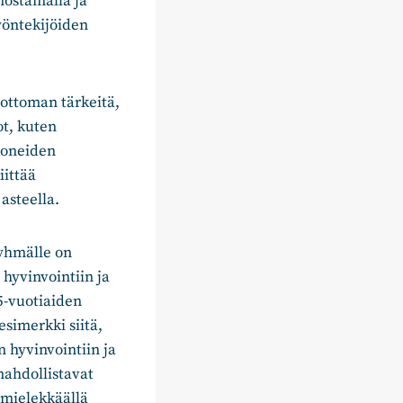
ostamalla ja
yöntekijöiden
dottoman tärkeitä,
ot, kuten
koneiden
iittää
asteella.
yhmälle on
 hyvinvointiin ja
65-vuotiaiden
simerkki siitä,
 hyvinvointiin ja
mahdollistavat
 mielekkäällä