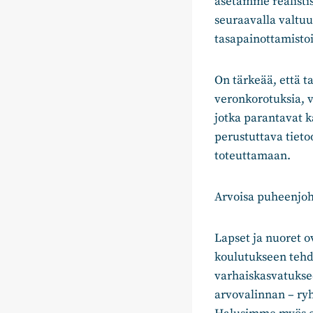
asetamme realistis
seuraavalla valtu
tasapainottamisto
On tärkeää, että t
veronkorotuksia, v
jotka parantavat 
perustuttava tieto
toteuttamaan.
Arvoisa puheenjoht
Lapset ja nuoret o
koulutukseen tehd
varhaiskasvatukse
arvovalinnan – ry