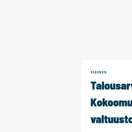
YLEINEN
Talousar
Kokoomu
valtuus