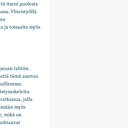
ä itseni puolesta
ssa. Yhteistyöllä
kea
 ja toisaalta myös
peaan tahtiin.
 että tämä asettaa
suillemme.
stysaskeleita.
atkaisua, jolla
tämään myös
le, mikä on
 kohtaavat