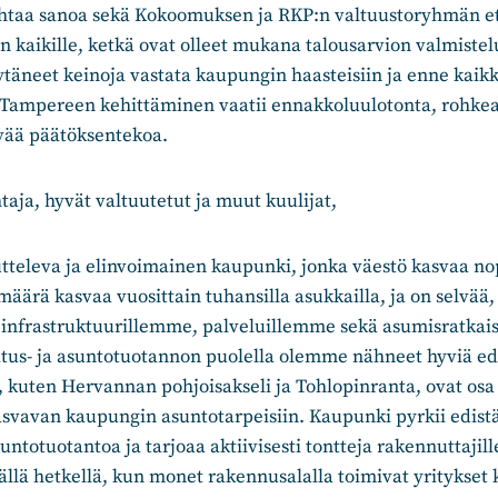
ohtaa sanoa sekä Kokoomuksen ja RKP:n valtuustoryhmän ett
 kaikille, ketkä ovat olleet mukana talousarvion valmistelu
täneet keinoja vastata kaupungin haasteisiin ja enne kaik
 Tampereen kehittäminen vaatii ennakkoluulotonta, rohkeaa
ävää päätöksentekoa.
aja, hyvät valtuutetut ja muut kuulijat,
televa ja elinvoimainen kaupunki, jonka väestö kasvaa no
ärä kasvaa vuosittain tuhansilla asukkailla, ja on selvää,
 infrastruktuurillemme, palveluillemme sekä asumisratkai
tus- ja asuntotuotannon puolella olemme nähneet hyviä edi
 kuten Hervannan pohjoisakseli ja Tohlopinranta, ovat osa r
svavan kaupungin asuntotarpeisiin. Kaupunki pyrkii edis
untotuotantoa ja tarjoaa aktiivisesti tontteja rakennuttajil
tällä hetkellä, kun monet rakennusalalla toimivat yritykset