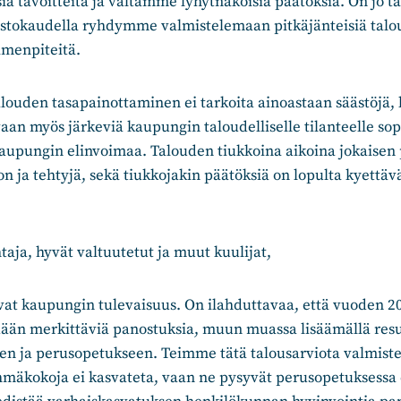
ia tavoitteita ja vältämme lyhytnäköisiä päätöksiä. On jo tä
ustokaudella ryhdymme valmistelemaan pitkäjänteisiä tal
imenpiteitä.
alouden tasapainottaminen ei tarkoita ainoastaan säästöjä, 
aan myös järkeviä kaupungin taloudelliselle tilanteelle sopi
kaupungin elinvoimaa. Talouden tiukkoina aikoina jokaisen
on ja tehtyjä, sekä tiukkojakin päätöksiä on lopulta kyettä
aja, hyvät valtuutetut ja muut kuulijat,
vat kaupungin tulevaisuus. On ilahduttavaa, että vuoden 2
ään merkittäviä panostuksia, muun muassa lisäämällä resu
en ja perusopetukseen. Teimme tätä talousarviota valmiste
hmäkokoja ei kasvateta, vaan ne pysyvät perusopetuksessa