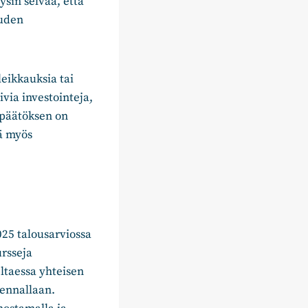
ysin selvää, että
ouden
leikkauksia tai
via investointeja,
 päätöksen on
vä myös
025 talousarviossa
rsseja
ltaessa yhteisen
 ennallaan.