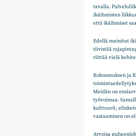
tavalla. Palveluli
ikäihmisten liikk
että ikäihmiset s
Edellä mainitut i
tiivistää rajapin
riittää vielä kehi
Kokoomuksen ja RK
toimintaedellytyks
Meidän on ensiarvo
työvoimaa. Samalla
kulttuurit, elinke
vastaaminen on el
Arvoisa puheenjoht