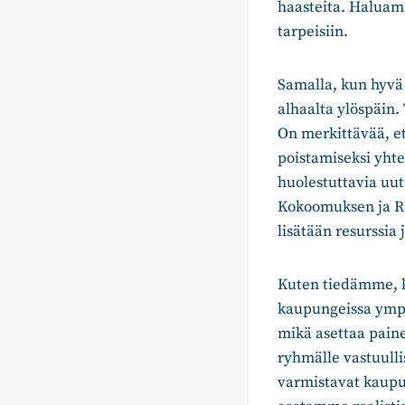
haasteita. Haluam
tarpeisiin.
Samalla, kun hyvä 
alhaalta ylöspäin
On merkittävää, e
poistamiseksi yht
huolestuttavia uu
Kokoomuksen ja RK
lisätään resurssia
Kuten tiedämme, k
kaupungeissa ympä
mikä asettaa paine
ryhmälle vastuulli
varmistavat kaupu