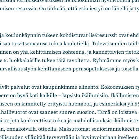
istää varhaiskasvatuksen henkilökunnan hyvinvointia pan
misen resurssia. On tärkeää, että esimiestyö on lähellä ja t
ja koulunkäynnin tukeen kohdistuvat lisäresurssit ovat eh
si saa tarvitsemaansa tukea koulutiellä. Tulevaisuuden taid
minen on yhä kehittämisen kohteena, ja kannettavien tieto
e 6. luokkalaisille tukee tätä tavoitetta. Ryhmämme myös k
turvallisuustyön kehittämiseen perusopetuksessa ja toisella 
tävät palvelut ovat kaupunkimme elinehto. Kokoomuksen r
re on hyvä koti kaikille – lapsista ikäihmisiin. Ikäihmisten
seen on kiinnitetty erityistä huomiota, ja esimerkiksi yli 
llivuorot ovat saaneet suuren suosion. Tämä on loistava e
 tarjota konkreettista tukea ja mahdollisuuksia ikäihmisten
än, ennakoivalla otteella. Maksuttomat seniorirannekkeet 
llisuuden ylläpitää terveyttään ja hyvinvointiaan itselleen