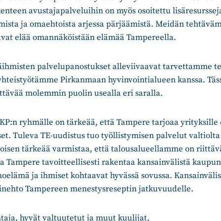
ikenteen avustajapalveluihin on myös osoitettu lisäresursse
umista ja omaehtoista arjessa pärjäämistä. Meidän tehtävä
aavat elää omannäköistään elämää Tampereella.
käihmisten palvelupanostukset alleviivaavat tarvettamme t
tayhteistyötämme Pirkanmaan hyvinvointialueen kanssa. Täs
tettävää molemmin puolin usealla eri saralla.
P:n ryhmälle on tärkeää, että Tampere tarjoaa yrityksille
et. Tuleva TE-uudistus tuo työllistymisen palvelut valtiolt
isen tärkeää varmistaa, että talousalueellamme on riittäv
 Tampere tavoitteellisesti rakentaa kansainvälistä kaupunk
inoelämä ja ihmiset kohtaavat hyvässä sovussa. Kansainvälis
inehto Tampereen menestysreseptin jatkuvuudelle.
aja, hyvät valtuutetut ja muut kuulijat,