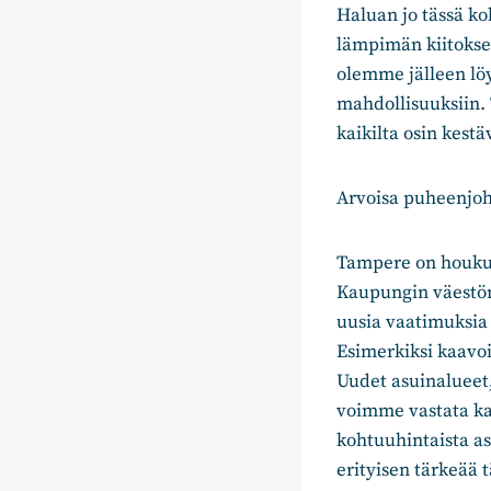
Haluan jo tässä k
lämpimän kiitoksen
olemme jälleen löy
mahdollisuuksiin.
kaikilta osin kest
Arvoisa puheenjoht
Tampere on houkut
Kaupungin väestömä
uusia vaatimuksia
Esimerkiksi kaavoi
Uudet asuinalueet,
voimme vastata ka
kohtuuhintaista as
erityisen tärkeää 