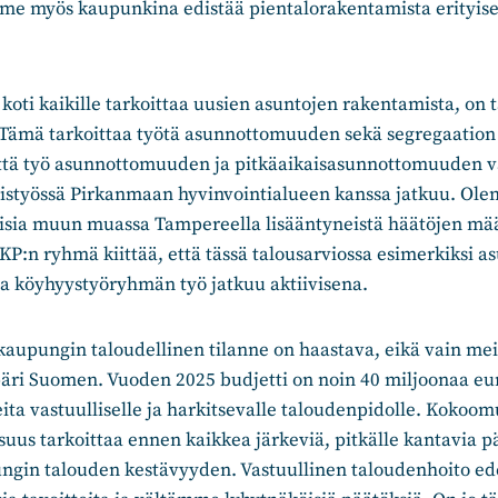
me myös kaupunkina edistää pientalorakentamista erityise
koti kaikille tarkoittaa uusien asuntojen rakentamista, on 
. Tämä tarkoittaa työtä asunnottomuuden sekä segregaation
ttä työ asunnottomuuden ja pitkäaikaisasunnottomuuden v
eistyössä Pirkanmaan hyvinvointialueen kanssa jatkuu. Ol
tisia muun muassa Tampereella lisääntyneistä häätöjen mää
P:n ryhmä kiittää, että tässä talousarviossa esimerkiksi 
 ja köyhyystyöryhmän työ jatkuu aktiivisena.
aupungin taloudellinen tilanne on haastava, eikä vain mei
ri Suomen. Vuoden 2025 budjetti on noin 40 miljoonaa eu
ita vastuulliselle ja harkitsevalle taloudenpidolle. Kokoo
suus tarkoittaa ennen kaikkea järkeviä, pitkälle kantavia pä
ngin talouden kestävyyden. Vastuullinen taloudenhoito ede