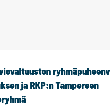
viovaltuuston ryhmäpuheenv
ksen ja RKP:n Tampereen
toryhmä