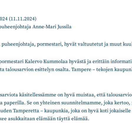
024 (11.11.2024)
uheenjohtaja Anne-Mari Jussila
 puheenjohtaja, pormestari, hyvät valtuutetut ja muut kuul
pormestari Kalervo Kummolaa hyvästä ja erittäin informati
 talousarvion esittelyn osalta. Tampere – tekojen kaupunk
arviota käsitellessämme on hyvä muistaa, että talousarvio 
ja paperilla. Se on yhteinen suunnitelmamme, joka kertoo
uden Tamperetta – kaupunkia, joka on hyvä koti jokaiselle 
kee asukkaitaan elämään täyttä elämää.