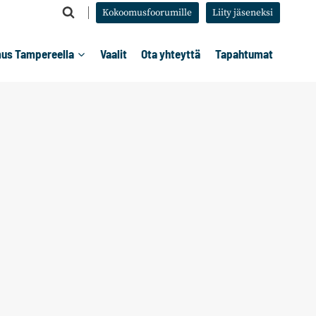
Kokoomusfoorumille
Liity jäseneksi
us Tampereella
Vaalit
Ota yhteyttä
Tapahtumat