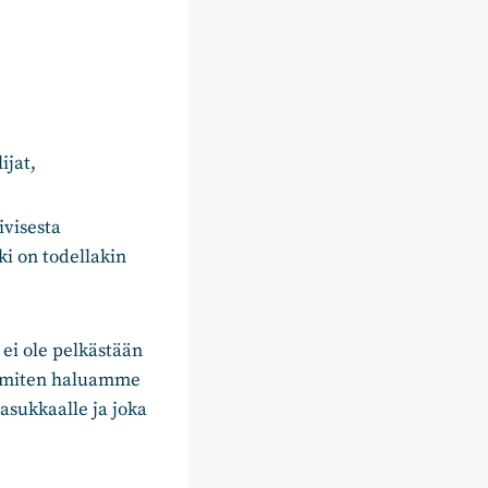
ijat,
ivisesta
i on todellakin
ei ole pelkästään
, miten haluamme
asukkaalle ja joka