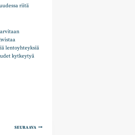
udessa riitä
arvitaan
hvistaa
viä lentoyhteyksiä
uudet kytkeytyä
SEURAAVA