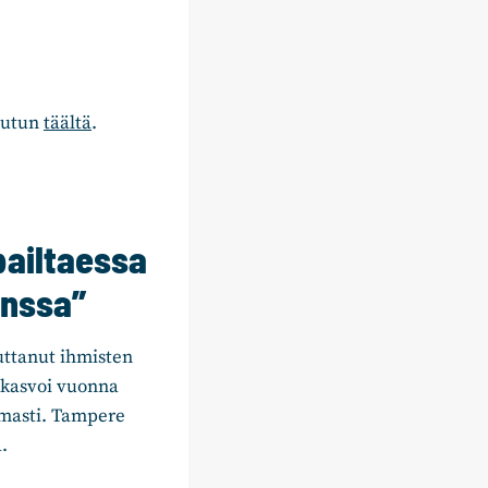
 jutun
täältä
.
pailtaessa
anssa”
ttanut ihmisten
 kasvoi vuonna
imasti. Tampere
.