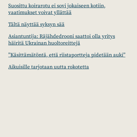
Suosittu koirarotu ei sovi jokaiseen kotiin,
vaatimukset voivat yllättää
Tältä näyttää syksyn sää
Asiantuntija: Räjähdedrooni saattoi olla yritys
häiritä Ukrainan huoltoreittejä
”Käsittämätöntä, että riistaportteja pidetään auki”
Aikuisille tarjotaan uutta rokotetta