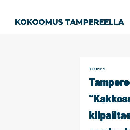
Siirry
sisältöön
KOKOOMUS TAMPEREELLA
YLEINEN
Tamperee
”Kakkosa
kilpailt