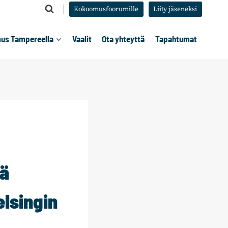
Kokoomusfoorumille
Liity jäseneksi
us Tampereella
Vaalit
Ota yhteyttä
Tapahtumat
tä
elsingin