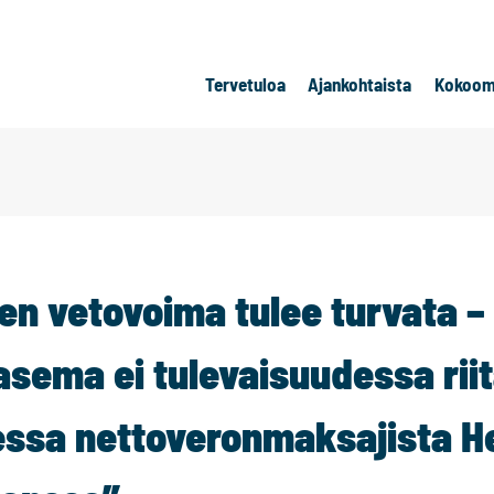
Tervetuloa
Ajankohtaista
Kokoom
n vetovoima tulee turvata –
sema ei tulevaisuudessa rii
aessa nettoveronmaksajista H