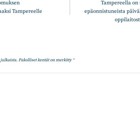
oomuksen
Tampereella on 
aaksi Tampereelle
epäonnistuneista päivä
oppilaitos
julkaista.
Pakolliset kentät on merkitty
*