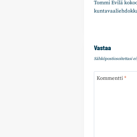
Tommi Evilä kok
selaus
kuntavaaliehdokk
Vastaa
Sähköpostiosoitettasi ei 
Kommentti
*