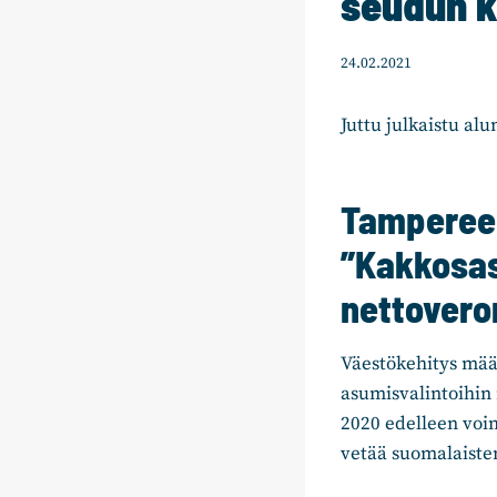
seudun 
24.02.2021
Juttu julkaistu al
Tampereen
”Kakkosas
nettovero
Väestökehitys mää
asumisvalintoihin
2020 edelleen voi
vetää suomalaiste