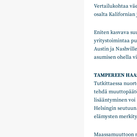
Vertailukohtaa vä
osalta Kalifornian
Eniten kasvava suu
yritystoimintaa pu
Austin ja Nashvill
asumisen ohella v
TAMPEREEN HAA
Tutkittaessa nuorte
tehdä muuttopäätö
lisääntyminen vo
Helsingin seutuun.
elämysten merkity
Maassamuuttoon m