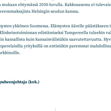
 mukaan ehtymässä 2030-luvulla. Kakkosasema ei tulevaisu
overonmaksajista Helsingin seudun kanssa.
ysten ykkönen Suomessa. Elämysten äärelle päästäkseen t
 Elinkeinotoiminnan edistämiseksi Tampereella tuleekin va
iin kansallista kuin kansainvälistäkin saavutettavuutta. Hy
amperelaisilla yrityksillä on entistäkin paremmat mahdollis
arkkinoille.
puheenjohtaja (kok.)
n