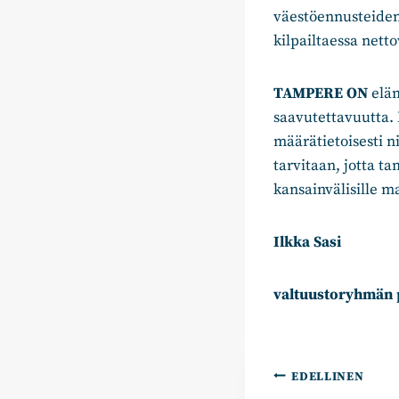
väestöennusteiden
kilpailtaessa nett
TAMPERE ON
eläm
saavutettavuutta.
määrätietoisesti n
tarvitaan, jotta t
kansainvälisille m
Ilkka Sasi
valtuustoryhmän 
Artikkelie
EDELLINEN