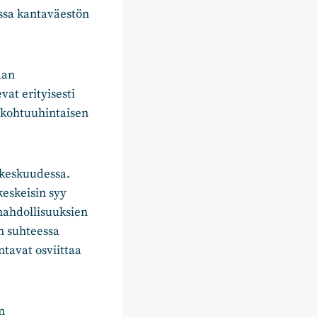
issa kantaväestön
aan
vat erityisesti
a kohtuuhintaisen
 keskuudessa.
keskeisin syy
mahdollisuuksien
n suhteessa
ntavat osviittaa
n