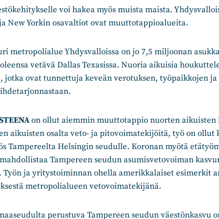
estökehitykselle voi hakea myös muista maista. Yhdysvallo
 ja New Yorkin osavaltiot ovat muuttotappioalueita.
ri metropolialue Yhdysvalloissa on jo 7,5 miljoonan asukk
oleensa vetävä Dallas Texasissa. Nuoria aikuisia houkuttele
e, jotka ovat tunnettuja keveän verotuksen, työpaikkojen j
iihdetarjonnastaan.
STEENA
on ollut aiemmin muuttotappio nuorten aikuisten
n aikuisten osalta veto- ja pitovoimatekijöitä, työ on ollut 
s Tampereelta Helsingin seudulle. Koronan myötä etätyö
i mahdollistaa Tampereen seudun asumisvetovoiman kasvu
 Työn ja yritystoiminnan ohella amerikkalaiset esimerkit a
ksestä metropolialueen vetovoimatekijänä.
aaseudulta perustuva Tampereen seudun väestönkasvu o