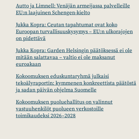
Autto ja Limnell: Venäjän armeijassa palvelleille
EU:n laajuinen Schengen-kielto
Jukka Kopra: Ceutan tapahtumat ovat koko
Euroopan turvallisuuskysymys – EU:n ulkorajojen
on pidettävä
Jukka Kopra: Garden Helsingin päätöksessä ei ole
mitään salattavaa – valtio ei ole maksanut
euroakaan
Kokoomuksen eduskuntaryhmä julkaisi
tekoälyraportin: kymmenen konkreettista päätöstä
ja sadan päivän ohjelma Suomelle
Kokoomuksen puoluehallitus on valinnut
vastuuhenkilöt puolueen verkostoille
toimikaudeksi 2026–2028