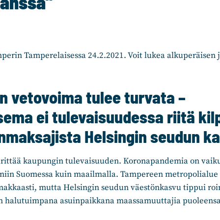
kanssa”
unperin Tamperelaisessa 24.2.2021. Voit lukea alkuperäisen
 vetovoima tulee turvata –
ema ei tulevaisuudessa riitä kil
nmaksajista Helsingin seudun k
rittää kaupungin tulevaisuuden. Koronapandemia on vaiku
 niin Suomessa kuin maailmalla. Tampereen metropolialue
makkaasti, mutta Helsingin seudun väestönkasvu tippui ro
n halutuimpana asuinpaikkana maassamuuttajia puoleensa