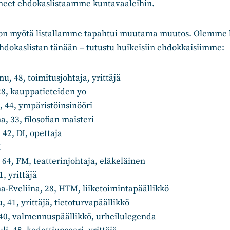
eet ehdokaslistaamme kuntavaaleihin.
ron myötä listallamme tapahtui muutama muutos. Olemme k
hdokaslistan tänään – tutustu huikeisiin ehdokkaisiimme:
, 48, toimitusjohtaja, yrittäjä
28, kauppatieteiden yo
 44, ympäristöinsinööri
 33, filosofian maisteri
42, DI, opettaja
I
 64, FM, teatterinjohtaja, eläkeläinen
1, yrittäjä
na-Eveliina, 28, HTM, liiketoimintapäällikkö
u, 41, yrittäjä, tietoturvapäällikkö
40, valmennuspäällikkö, urheilulegenda