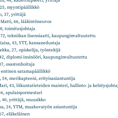
auli, 48, kadettiupseeri, yrittäjä
si, 25, myyntipäällikkö
, 37, yrittäjä
-Matti, 66, lääkintöneuvos
Jani, 40, toimitusjohtaja
72, tekniikan lisensiaatti, kaupunginvaltuutettu
aisa, 43, YTT, kansanedustaja
-Pekka, 27, opiskelija, työntekijä
 42, diplomi-insinööri, kaupunginvaltuutettu
i, 37, osastonhoitaja
, entinen satamapäällikkö
o, 54, merikapteeni, erityisasiantuntija
ari, 43, liikuntatieteiden maisteri, hallinto- ja kehitysjohta
si, 46, apulaispormestari
ä, 40, yrittäjä, muusikko
na, 24, YTM, maakuvatyön asiantuntija
67, eläkeläinen