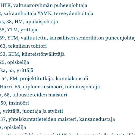
4, HTK, valtuustoryhmän puheenjohtaja
, 63, sairaanhoitaja YAMK, terveydenhoitaja
s, 38, HM, apulaisjohtaja
65, YTM, yrittäjä
69, YTM, valtuutettu, kansallisen senioriliiton puheenjohta
63, tekniikan tohtori
53, KTM, kiinteistönvälittäjä
5, opiskelija
a, 55, yrittäjä
 54, FM, projektitutkija, kunniakonsuli
Harri, 65, diplomi-insinööri, toimitusjohtaja
, 68, taloustieteiden maisteri
 50, insinööri
, yrittäjä, juontaja ja stylisti
 37, yhteiskuntatieteiden maisteri, kansanedustaja
8, opiskelija