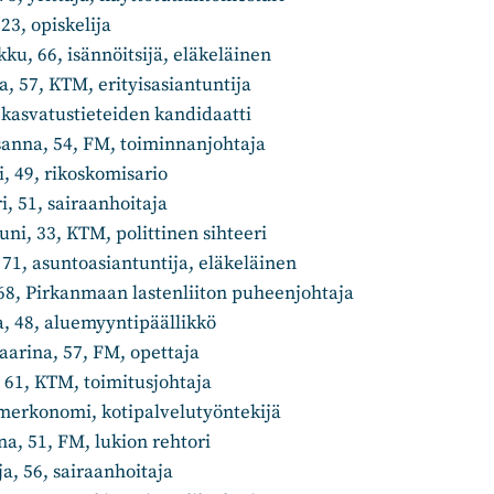
23, opiskelija
rkku, 66, isännöitsijä, eläkeläinen
, 57, KTM, erityisasiantuntija
 kasvatustieteiden kandidaatti
anna, 54, FM, toiminnanjohtaja
i, 49, rikoskomisario
, 51, sairaanhoitaja
ni, 33, KTM, polittinen sihteeri
 71, asuntoasiantuntija, eläkeläinen
 68, Pirkanmaan lastenliiton puheenjohtaja
 48, aluemyyntipäällikkö
aarina, 57, FM, opettaja
 61, KTM, toimitusjohtaja
 merkonomi, kotipalvelutyöntekijä
a, 51, FM, lukion rehtori
a, 56, sairaanhoitaja