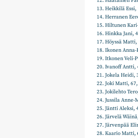
Haatainen P
Heikkilä Es
Herranen Eero
Hiltunen Kari
Hinkka 
Höyssä Matti, 
Ikonen Anna-K
Itkonen Veli
Ivanoff Antti,
Jokela Heid
Joki Matti, 67
Jokilehto Ter
Jussila Anne-M
Jäntti Alek
Järvelä Wäin
Järvenpää Eli
Kaario Matti, 