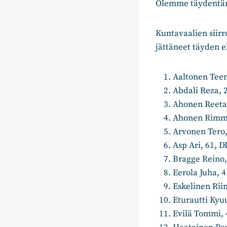
Olemme täydentän
Kuntavaalien siir
jättäneet täyden e
Aaltonen Teemu
Abdali Reza, 
Ahonen Reeta,
Ahonen Rimma,
Arvonen Tero, 
Asp Ari, 61, D
Bragge Reino,
Eerola Juha, 4
Eskelinen Rii
Eturautti Kyu
Evilä Tommi, 