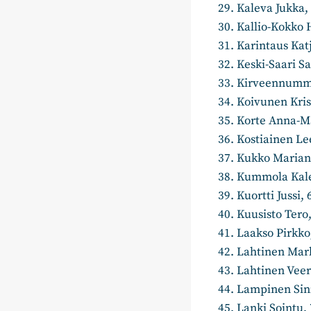
Kaleva Jukka, 
Kallio-Kokk
Karintaus Katj
Keski-Saari Sa
Kirveennumm
Koivunen Krist
Korte Anna-Ma
Kostiainen Lee
Kukko Marianne
Kummola Kaler
Kuortti Jussi, 
Kuusisto Tero,
Laakso Pirkko
Lahtinen Mark
Lahtinen Veera
Lampinen Sini
Lanki Sointu, 