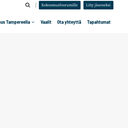
Kokoomusfoorumille
Liity jäseneksi
us Tampereella
Vaalit
Ota yhteyttä
Tapahtumat