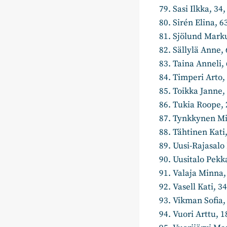
Sasi Ilkka, 3
Sirén Elina
Sjölund Marku
Sällylä Anne, 
Taina Anneli, 
Timperi Arto, 
Toikka Janne, 
Tukia Roope, 2
Tynkkynen Mik
Tähtinen Kati,
Uusi-Rajasalo 
Uusitalo Pekka
Valaja Minna,
Vasell Kati, 34
Vikman Sofia,
Vuori Arttu, 1