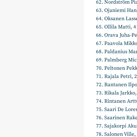
Nordström Pia
Ojaniemi Hanna
Oksanen Lasse,
Ollila Matti,
Orava Juha-
Paavola Mikko
Paldanius Mart
Palmberg Mich
Peltonen Pekka
Rajala Petri, 
Rantanen Ilpo,
Rikala Jark
Rintanen Artt
Saari De Lor
Saarinen Rake
Sajakorpi Aku-
Salonen Ville,