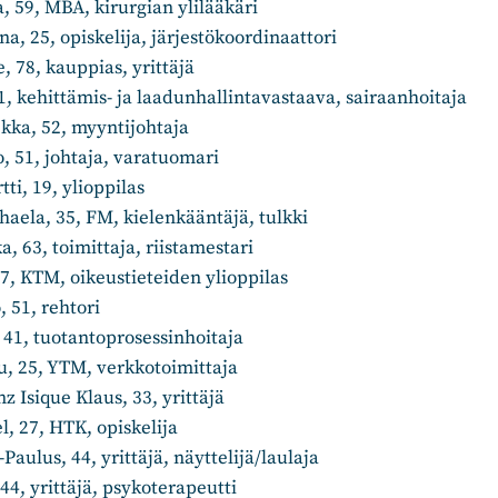
, 59, MBA, kirurgian ylilääkäri
, 25, opiskelija, järjestökoordinaattori
 78, kauppias, yrittäjä
 41, kehittämis- ja laadunhallintavastaava, sairaanhoitaj
Pekka, 52, myyntijohtaja
, 51, johtaja, varatuomari
ti, 19, ylioppilas
aela, 35, FM, kielenkääntäjä, tulkki
, 63, toimittaja, riistamestari
27, KTM, oikeustieteiden ylioppilas
 51, rehtori
ko, 41, tuotantoprosessinhoitaja
u, 25, YTM, verkkotoimittaja
enz Isique Klaus, 33, yrittäjä
l, 27, HTK, opiskelija
Paulus, 44, yrittäjä, näyttelijä/laulaja
 44, yrittäjä, psykoterapeutti