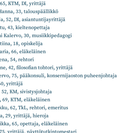
65, KTM, DI, yrittäjä
o Hanna, 33, talouspäällikkö
a, 52, DI, asiantuntijayrittäjä
tu, 43, kieltenopettaja
i Kalervo, 30, musiikkipedagogi
iina, 18, opiskelija
ria, 66, eläkeläinen
na, 54, rehtori
, 42, filosofian tohtori, yrittäjä
vo, 75, pääkonsuli, konsernijaoston puheenjohtaja
60, yrittäjä
 52, KM, sivistysjohtaja
, 69, KTM, eläkeläinen
ku, 62, TkL, rehtori, emeritus
, 29, yrittäjä, hieroja
kka, 65, opettaja, eläkeläinen
75, yrittäjä, näyttötutkintomestari