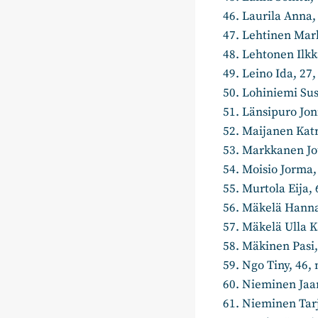
Laurila Anna, 
Lehtinen Ma
Lehtonen Ilkka
Leino Ida, 27,
Lohiniemi Sus
Länsipuro Jon
Maijanen Katri
Markkanen Jou
Moisio Jorma,
Murtola Eija,
Mäkelä Hanna,
Mäkelä Ulla K
Mäkinen Pasi,
Ngo Tiny, 46,
Nieminen Jaan
Nieminen Tarj