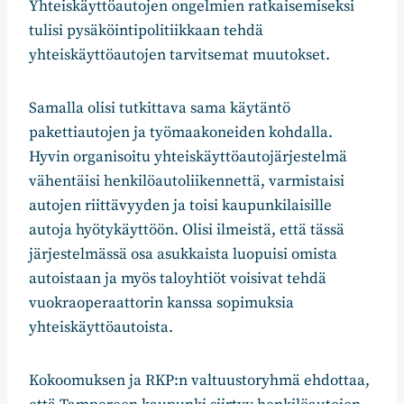
Yhteiskäyttöautojen ongelmien ratkaisemiseksi
tulisi pysäköintipolitiikkaan tehdä
yhteiskäyttöautojen tarvitsemat muutokset.
Samalla olisi tutkittava sama käytäntö
pakettiautojen ja työmaakoneiden kohdalla.
Hyvin organisoitu yhteiskäyttöautojärjestelmä
vähentäisi henkilöautoliikennettä, varmistaisi
autojen riittävyyden ja toisi kaupunkilaisille
autoja hyötykäyttöön. Olisi ilmeistä, että tässä
järjestelmässä osa asukkaista luopuisi omista
autoistaan ja myös taloyhtiöt voisivat tehdä
vuokraoperaattorin kanssa sopimuksia
yhteiskäyttöautoista.
Kokoomuksen ja RKP:n valtuustoryhmä ehdottaa,