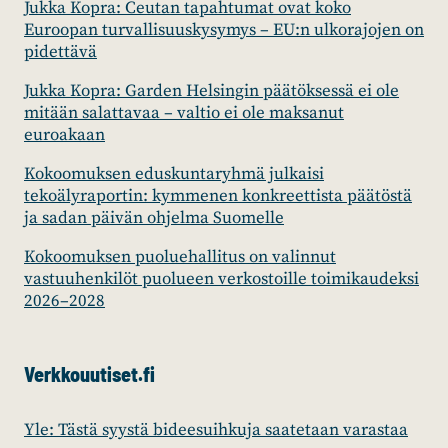
Jukka Kopra: Ceutan tapahtumat ovat koko
Euroopan turvallisuuskysymys – EU:n ulkorajojen on
pidettävä
Jukka Kopra: Garden Helsingin päätöksessä ei ole
mitään salattavaa – valtio ei ole maksanut
euroakaan
Kokoomuksen eduskuntaryhmä julkaisi
tekoälyraportin: kymmenen konkreettista päätöstä
ja sadan päivän ohjelma Suomelle
Kokoomuksen puoluehallitus on valinnut
vastuuhenkilöt puolueen verkostoille toimikaudeksi
2026–2028
Verkkouutiset.fi
Yle: Tästä syystä bideesuihkuja saatetaan varastaa