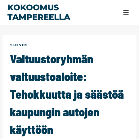
Siirry
KOKOOMUS
sisältöön
TAMPEREELLA
YLEINEN
Valtuustoryhmän
valtuustoaloite:
Tehokkuutta ja säästöä
kaupungin autojen
käyttöön