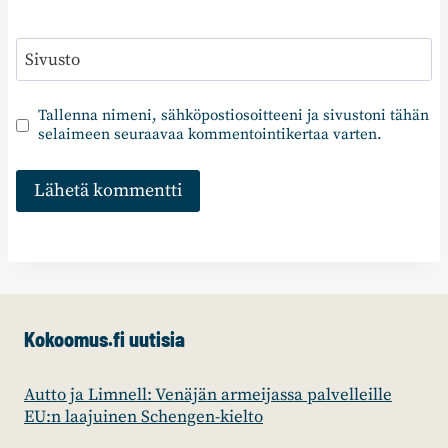
Sivusto
Tallenna nimeni, sähköpostiosoitteeni ja sivustoni tähän
selaimeen seuraavaa kommentointikertaa varten.
Kokoomus.fi uutisia
Autto ja Limnell: Venäjän armeijassa palvelleille
EU:n laajuinen Schengen-kielto