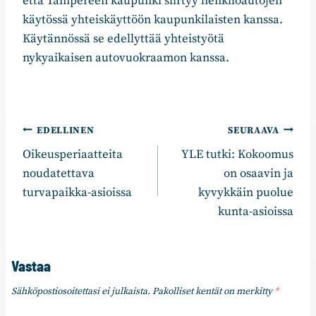
että Tampereen kaupunki siirtyy henkilöautojen
käytössä yhteiskäyttöön kaupunkilaisten kanssa.
Käytännössä se edellyttää yhteistyötä
nykyaikaisen autovuokraamon kanssa.
Artikkelien
EDELLINEN
SEURAAVA
Oikeusperiaatteita
YLE tutki: Kokoomus
selaus
noudatettava
on osaavin ja
turvapaikka-asioissa
kyvykkäin puolue
kunta-asioissa
Vastaa
Sähköpostiosoitettasi ei julkaista.
Pakolliset kentät on merkitty
*