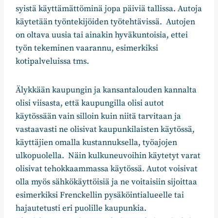
syistä käyttämättöminä jopa päiviä tallissa. Autoja
käytetään työntekijöiden työtehtävissä. Autojen
on oltava uusia tai ainakin hyväkuntoisia, ettei
työn tekeminen vaarannu, esimerkiksi
kotipalveluissa tms.
Älykkään kaupungin ja kansantalouden kannalta
olisi viisasta, että kaupungilla olisi autot
käytössään vain silloin kuin niitä tarvitaan ja
vastaavasti ne olisivat kaupunkilaisten käytössä,
käyttäjien omalla kustannuksella, työajojen
ulkopuolella. Näin kulkuneuvoihin käytetyt varat
olisivat tehokkaammassa käytössä. Autot voisivat
olla myös sähkökäyttöisiä ja ne voitaisiin sijoittaa
esimerkiksi Frenckellin pysäköintialueelle tai
hajautetusti eri puolille kaupunkia.