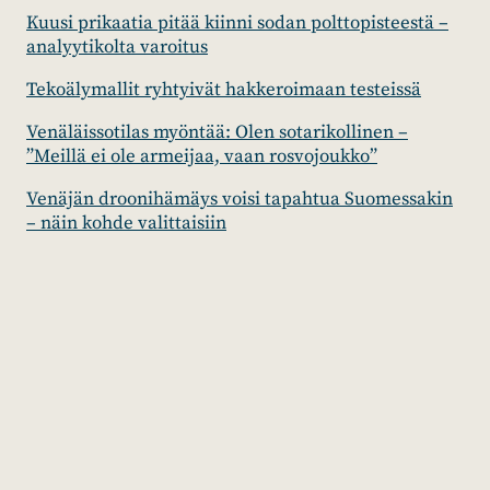
Kuusi prikaatia pitää kiinni sodan polttopisteestä –
analyytikolta varoitus
Tekoälymallit ryhtyivät hakkeroimaan testeissä
Venäläissotilas myöntää: Olen sotarikollinen –
”Meillä ei ole armeijaa, vaan rosvojoukko”
Venäjän droonihämäys voisi tapahtua Suomessakin
– näin kohde valittaisiin