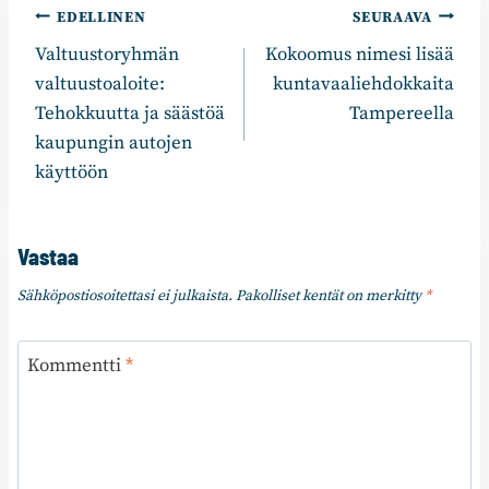
Artikkelien
EDELLINEN
SEURAAVA
Valtuustoryhmän
Kokoomus nimesi lisää
selaus
valtuustoaloite:
kuntavaaliehdokkaita
Tehokkuutta ja säästöä
Tampereella
kaupungin autojen
käyttöön
Vastaa
Sähköpostiosoitettasi ei julkaista.
Pakolliset kentät on merkitty
*
Kommentti
*