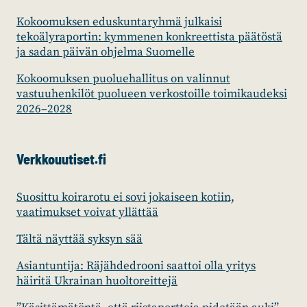
Kokoomuksen eduskuntaryhmä julkaisi
tekoälyraportin: kymmenen konkreettista päätöstä
ja sadan päivän ohjelma Suomelle
Kokoomuksen puoluehallitus on valinnut
vastuuhenkilöt puolueen verkostoille toimikaudeksi
2026–2028
Verkkouutiset.fi
Suosittu koirarotu ei sovi jokaiseen kotiin,
vaatimukset voivat yllättää
Tältä näyttää syksyn sää
Asiantuntija: Räjähdedrooni saattoi olla yritys
häiritä Ukrainan huoltoreittejä