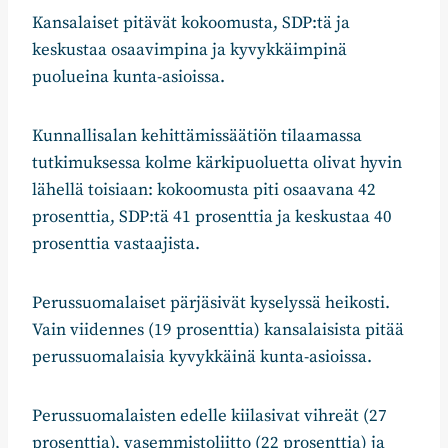
Kansalaiset pitävät kokoomusta, SDP:tä ja
keskustaa osaavimpina ja kyvykkäimpinä
puolueina kunta-asioissa.
Kunnallisalan kehittämissäätiön tilaamassa
tutkimuksessa kolme kärkipuoluetta olivat hyvin
lähellä toisiaan: kokoomusta piti osaavana 42
prosenttia, SDP:tä 41 prosenttia ja keskustaa 40
prosenttia vastaajista.
Perussuomalaiset pärjäsivät kyselyssä heikosti.
Vain viidennes (19 prosenttia) kansalaisista pitää
perussuomalaisia kyvykkäinä kunta-asioissa.
Perussuomalaisten edelle kiilasivat vihreät (27
prosenttia), vasemmistoliitto (22 prosenttia) ja