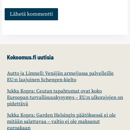
Kokoomus.fi uutisia
Autto ja Limnell: Venäjän armeijassa palvelleille
EU:n laajuinen Schengen-kielto
Jukka Kopra: Ceutan tapahtumat ovat koko
Euroopan turvallisuuskysymys – EU:n ulkorajojen on
pidettävä
Jukka Kopra: Garden Helsingin päätöksessä ei ole
mitään salattavaa – valtio ei ole maksanut
euroakaan