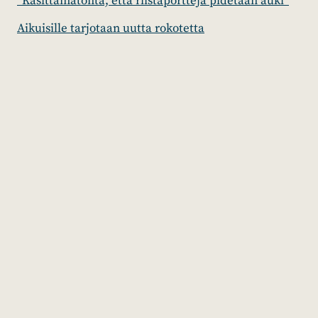
”Käsittämätöntä, että riistaportteja pidetään auki”
Aikuisille tarjotaan uutta rokotetta