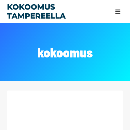
Siirry
KOKOOMUS
sisältöön
TAMPEREELLA
kokoomus