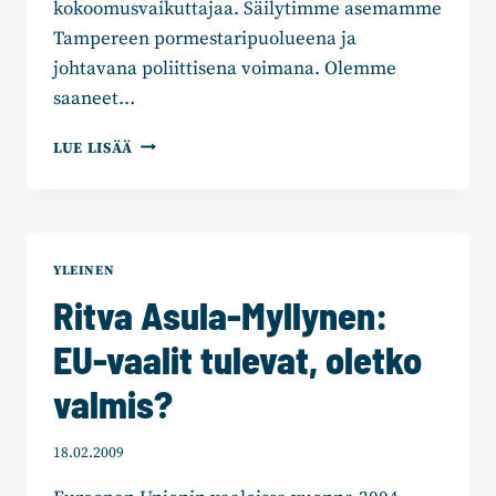
kokoomusvaikuttajaa. Säilytimme asemamme
Tampereen pormestaripuolueena ja
johtavana poliittisena voimana. Olemme
saaneet…
HARRI
LUE LISÄÄ
AIRAKSISEN
PUHE
PORVARILLINEN
WAPPU
2009
YLEINEN
Ritva Asula-Myllynen:
EU-vaalit tulevat, oletko
valmis?
18.02.2009