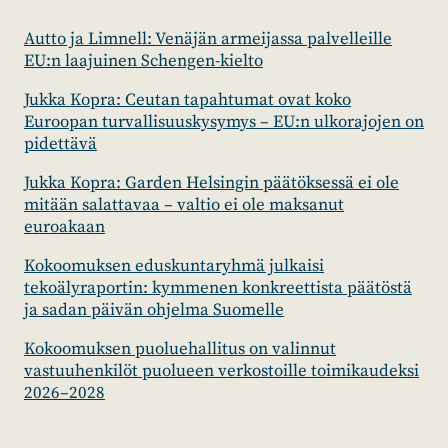
VALMIS?
Autto ja Limnell: Venäjän armeijassa palvelleille
EU:n laajuinen Schengen-kielto
Jukka Kopra: Ceutan tapahtumat ovat koko
Euroopan turvallisuuskysymys – EU:n ulkorajojen on
pidettävä
Jukka Kopra: Garden Helsingin päätöksessä ei ole
mitään salattavaa – valtio ei ole maksanut
euroakaan
Kokoomuksen eduskuntaryhmä julkaisi
tekoälyraportin: kymmenen konkreettista päätöstä
ja sadan päivän ohjelma Suomelle
Kokoomuksen puoluehallitus on valinnut
vastuuhenkilöt puolueen verkostoille toimikaudeksi
2026–2028