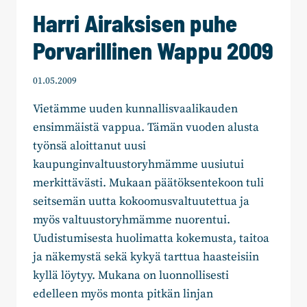
TYÖTTÖMYYDESTÄ
Harri Airaksisen puhe
–
VALTUUSTO
Porvarillinen Wappu 2009
14.3.
01.05.2009
Vietämme uuden kunnallisvaalikauden
ensimmäistä vappua. Tämän vuoden alusta
työnsä aloittanut uusi
kaupunginvaltuustoryhmämme uusiutui
merkittävästi. Mukaan päätöksentekoon tuli
seitsemän uutta kokoomusvaltuutettua ja
myös valtuustoryhmämme nuorentui.
Uudistumisesta huolimatta kokemusta, taitoa
ja näkemystä sekä kykyä tarttua haasteisiin
kyllä löytyy. Mukana on luonnollisesti
edelleen myös monta pitkän linjan