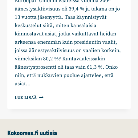
Euroopan Unionin vaaleissa vuonna 2004
äänestysaktiivisuus oli 39,4 % ja takana on jo
13 vuotta jäsenyyttä. Taas käynnistyvät
keskustelut siitä, miten kansalaisia
kiinnostavat asiat, jotka vaikuttavat heidän
arkeensa enemmän kuin presidentin vaalit,
joissa äänestysaktiivisuus on vaalien korkein,
viimeksikin 80,2 %? Kuntavaaleissakin
äänestysprosentti oli taas vain 61,3 %. Onko
niin, että nukkuvien puolue ajattelee, että
asiat…
RITVA
LUE LISÄÄ
ASULA-
MYLLYNEN:
EU-
VAALIT
TULEVAT,
Kokoomus.fi uutisia
OLETKO