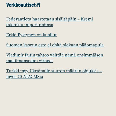
Verkkouutiset.fi
Federaatiota haastetaan sisältäpäin – Kreml
takertuu imperiumiinsa
Erkki Pystynen on kuollut
Suomen kasvun este ei ehkä olekaan pääomapula
Vladimir Putin tahtoo välttää nämä ensimmäisen
maailmansodan virheet
Turkki myy Ukrainalle suuren määrän ohjuksia –
myös 70 ATACMSia