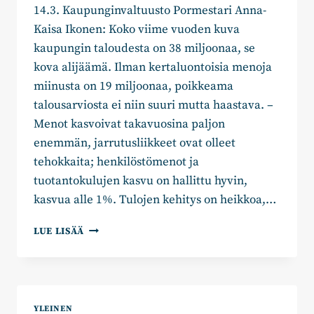
14.3. Kaupunginvaltuusto Pormestari Anna-
Kaisa Ikonen: Koko viime vuoden kuva
kaupungin taloudesta on 38 miljoonaa, se
kova alijäämä. Ilman kertaluontoisia menoja
miinusta on 19 miljoonaa, poikkeama
talousarviosta ei niin suuri mutta haastava. –
Menot kasvoivat takavuosina paljon
enemmän, jarrutusliikkeet ovat olleet
tehokkaita; henkilöstömenot ja
tuotantokulujen kasvu on hallittu hyvin,
kasvua alle 1%. Tulojen kehitys on heikkoa,…
KOKOOMUKSESSA
LUE LISÄÄ
ON
SYVÄÄ
HUOLTA
TALOUDESTA
JA
YLEINEN