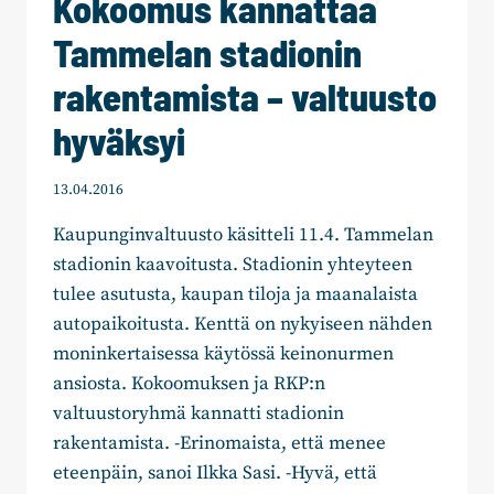
Kokoomus kannattaa
VARAAN
Tammelan stadionin
rakentamista – valtuusto
hyväksyi
13.04.2016
Kaupunginvaltuusto käsitteli 11.4. Tammelan
stadionin kaavoitusta. Stadionin yhteyteen
tulee asutusta, kaupan tiloja ja maanalaista
autopaikoitusta. Kenttä on nykyiseen nähden
moninkertaisessa käytössä keinonurmen
ansiosta. Kokoomuksen ja RKP:n
valtuustoryhmä kannatti stadionin
rakentamista. -Erinomaista, että menee
eteenpäin, sanoi Ilkka Sasi. -Hyvä, että