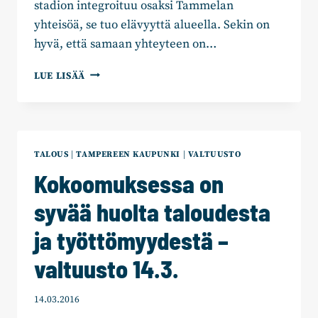
stadion integroituu osaksi Tammelan
yhteisöä, se tuo elävyyttä alueella. Sekin on
hyvä, että samaan yhteyteen on…
KOKOOMUS
LUE LISÄÄ
KANNATTAA
TAMMELAN
STADIONIN
RAKENTAMISTA
–
TALOUS
|
TAMPEREEN KAUPUNKI
|
VALTUUSTO
VALTUUSTO
Kokoomuksessa on
HYVÄKSYI
syvää huolta taloudesta
ja työttömyydestä –
valtuusto 14.3.
14.03.2016