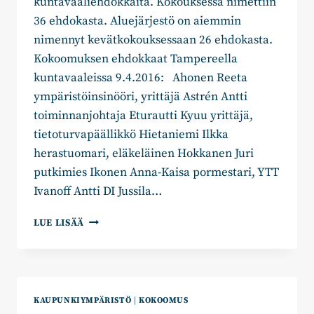
kuntavaaliehdokkaita. Kokouksessa nimettiin
36 ehdokasta. Aluejärjestö on aiemmin
nimennyt kevätkokouksessaan 26 ehdokasta.
Kokoomuksen ehdokkaat Tampereella
kuntavaaleissa 9.4.2016: Ahonen Reeta
ympäristöinsinööri, yrittäjä Astrén Antti
toiminnanjohtaja Eturautti Kyuu yrittäjä,
tietoturvapäällikkö Hietaniemi Ilkka
herastuomari, eläkeläinen Hokkanen Juri
putkimies Ikonen Anna-Kaisa pormestari, YTT
Ivanoff Antti DI Jussila…
ALUEJÄRJESTÖN
LUE LISÄÄ
SYYSKOKOUS
NIMESI
EHDOKKAITA
11.11.2016
KAUPUNKIYMPÄRISTÖ
|
KOKOOMUS