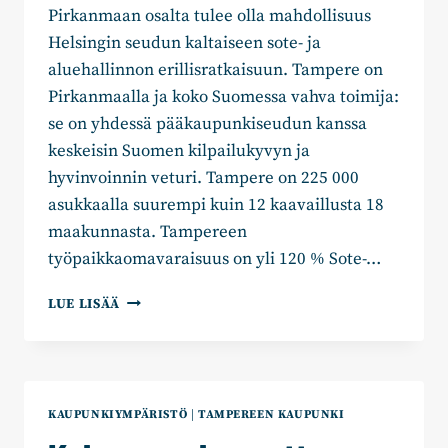
Pirkanmaan osalta tulee olla mahdollisuus
Helsingin seudun kaltaiseen sote- ja
aluehallinnon erillisratkaisuun. Tampere on
Pirkanmaalla ja koko Suomessa vahva toimija:
se on yhdessä pääkaupunkiseudun kanssa
keskeisin Suomen kilpailukyvyn ja
hyvinvoinnin veturi. Tampere on 225 000
asukkaalla suurempi kuin 12 kaavaillusta 18
maakunnasta. Tampereen
työpaikkaomavaraisuus on yli 120 % Sote-…
JULKILAUSUMA
LUE LISÄÄ
26.4.
SOTE-
PALVELUT
JA
ALUEHALLINTO
KAUPUNKIYMPÄRISTÖ
|
TAMPEREEN KAUPUNKI
VAHVAN
KAUPUNKISEUDUN